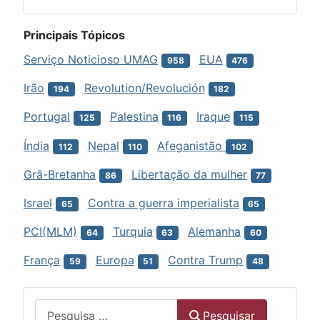
Principais Tópicos
Serviço Noticioso UMAG
EUA
958
476
Irão
Revolution/Revolución
194
182
Portugal
Palestina
Iraque
125
116
115
Índia
Nepal
Afeganistão
112
110
102
Grã-Bretanha
Libertação da mulher
86
77
Israel
Contra a guerra imperialista
65
65
PCI(MLM)
Turquia
Alemanha
64
63
60
França
Europa
Contra Trump
59
51
48
Menu
Pesquisar