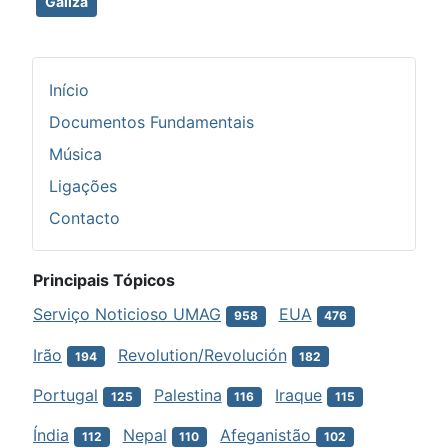
Galiza
Início
Documentos Fundamentais
Música
Ligações
Contacto
Principais Tópicos
Serviço Noticioso UMAG
EUA
958
476
Irão
Revolution/Revolución
194
182
Portugal
Palestina
Iraque
125
116
115
Índia
Nepal
Afeganistão
112
110
102