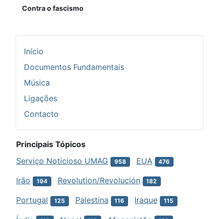
Contra o fascismo
Início
Documentos Fundamentais
Música
Ligações
Contacto
Principais Tópicos
Serviço Noticioso UMAG
EUA
958
476
Irão
Revolution/Revolución
194
182
Portugal
Palestina
Iraque
125
116
115