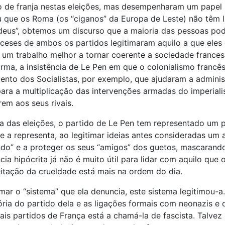
o de franja nestas eleições, mas desempenharam um papel 
u que os Roma (os “ciganos” da Europa de Leste) não têm l
judeus”, obtemos um discurso que a maioria das pessoas p
nceses de ambos os partidos legitimaram aquilo a que eles
a um trabalho melhor a tornar coerente a sociedade france
ma, a insistência de Le Pen em que o colonialismo francê
ento dos Socialistas, por exemplo, que ajudaram a adminis
ara a multiplicação das intervenções armadas do imperiali
em aos seus rivais.
das eleições, o partido de Le Pen tem representado um pap
 que a representa, ao legitimar ideias antes consideradas 
do” e a proteger os seus “amigos” dos guetos, mascarando
 hipócrita já não é muito útil para lidar com aquilo que 
ceitação da crueldade está mais na ordem do dia.
imar o “sistema” que ela denuncia, este sistema legitimou-
ória do partido dela e as ligações formais com neonazis e
is partidos de França está a chamá-la de fascista. Talvez 