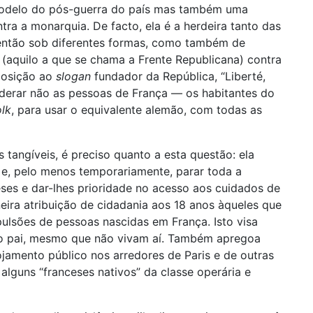
 modelo do pós-guerra do país mas também uma
ra a monarquia. De facto, ela é a herdeira tanto das
 então sob diferentes formas, como também de
s (aquilo a que se chama a Frente Republicana) contra
oposição ao
slogan
fundador da República, “Liberté,
liderar não as pessoas de França — os habitantes do
lk
, para usar o equivalente alemão, com todas as
angíveis, é preciso quanto a esta questão: ela
r e, pelo menos temporariamente, parar toda a
eses e dar-lhes prioridade no acesso aos cuidados de
ira atribuição de cidadania aos 18 anos àqueles que
ulsões de pessoas nascidas em França. Isto visa
 do pai, mesmo que não vivam aí. Também apregoa
jamento público nos arredores de Paris e de outras
alguns “franceses nativos” da classe operária e