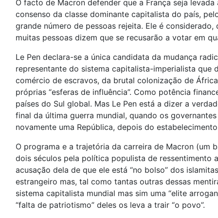
O facto de Macron defender que a França seja levada
consenso da classe dominante capitalista do país, p
grande número de pessoas rejeita. Ele é considerado, 
muitas pessoas dizem que se recusarão a votar em qu
Le Pen declara-se a única candidata da mudança radica
representante do sistema capitalista-imperialista que 
comércio de escravos, da brutal colonização de Áfric
próprias “esferas de influência”. Como potência fina
países do Sul global. Mas Le Pen está a dizer a verda
final da última guerra mundial, quando os governantes
novamente uma República, depois do estabelecimento 
O programa e a trajetória da carreira de Macron (um b
dois séculos pela política populista de ressentimento
acusação dela de que ele está “no bolso” dos islamit
estrangeiro mas, tal como tantas outras dessas menti
sistema capitalista mundial mas sim uma “elite arrogan
“falta de patriotismo” deles os leva a trair “o povo”.