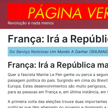
Revolução e nada menos
França: Irá a Repúbl
Do Serviço Noticioso Um Mundo A Ganhar (SNUMAG) 
França: Irá a República m
Quer a fascista Marine Le Pen ganhe ou perca a segund
paisagem política do país. Surgindo em cima do Brexit
Europa. Estes desenvolvimentos são muito perigosos, 
para as pessoas em França e, em última instância, em
A primeira volta das eleições trouxe duas importantes
políticas que têm alternado no governo e dominado a p