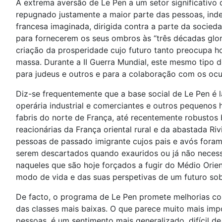
A extrema aversão de Le Pen a um setor significativo
repugnado justamente a maior parte das pessoas, ind
francesa imaginada, dirigida contra a parte da socie
para fornecerem os seus ombros às “três décadas glo
criação da prosperidade cujo futuro tanto preocupa ho
massa. Durante a II Guerra Mundial, este mesmo tipo d
para judeus e outros e para a colaboração com os oc
Diz-se frequentemente que a base social de Le Pen é 
operária industrial e comerciantes e outros pequenos
fabris do norte de França, até recentemente robustos
reacionárias da França oriental rural e da abastada 
pessoas de passado imigrante cujos pais e avós foram
serem descartados quando exauridos ou já não necessár
naqueles que são hoje forçados a fugir do Médio Orien
modo de vida e das suas perspetivas de um futuro sob
De facto, o programa de Le Pen promete melhorias co
das classes mais baixas. O que parece muito mais im
pessoas, é um sentimento mais generalizado, difícil d