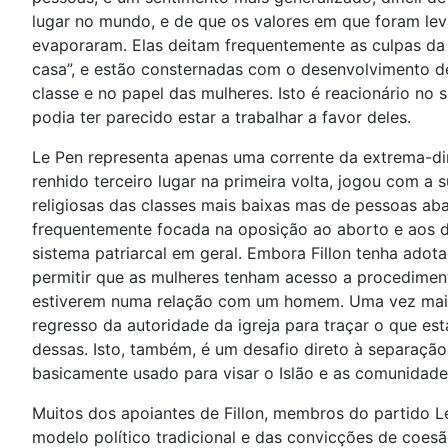
lugar no mundo, e de que os valores em que foram levar
evaporaram. Elas deitam frequentemente as culpas da 
casa”, e estão consternadas com o desenvolvimento de
classe e no papel das mulheres. Isto é reacionário no
podia ter parecido estar a trabalhar a favor deles.
Le Pen representa apenas uma corrente da extrema-dire
renhido terceiro lugar na primeira volta, jogou com a 
religiosas das classes mais baixas mas de pessoas abas
frequentemente focada na oposição ao aborto e aos dir
sistema patriarcal em geral. Embora Fillon tenha adot
permitir que as mulheres tenham acesso a procedimento
estiverem numa relação com um homem. Uma vez mais,
regresso da autoridade da igreja para traçar o que es
dessas. Isto, também, é um desafio direto à separação
basicamente usado para visar o Islão e as comunidade
Muitos dos apoiantes de Fillon, membros do partido Le
modelo político tradicional e das convicções de coesã