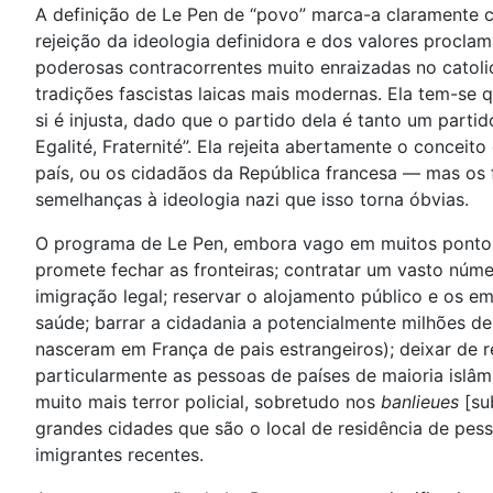
A definição de Le Pen de “povo” marca-a claramente
rejeição da ideologia definidora e dos valores procla
poderosas contracorrentes muito enraizadas no catol
tradições fascistas laicas mais modernas. Ela tem-se 
si é injusta, dado que o partido dela é tanto um part
Egalité, Fraternité”. Ela rejeita abertamente o conce
país, ou os cidadãos da República francesa — mas os
semelhanças à ideologia nazi que isso torna óbvias.
O programa de Le Pen, embora vago em muitos pontos, 
promete fechar as fronteiras; contratar um vasto núme
imigração legal; reservar o alojamento público e os e
saúde; barrar a cidadania a potencialmente milhões d
nasceram em França de pais estrangeiros); deixar de 
particularmente as pessoas de países de maioria isl
muito mais terror policial, sobretudo nos
banlieues
[su
grandes cidades que são o local de residência de pess
imigrantes recentes.