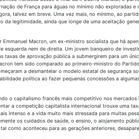
vernação de França para águas no mínimo não exploradas e 
agora, talvez em breve. Uma vez mais, no mínimo, ao partid
elo da legitimidade, ainda que longe de uma aceitação gener
tar Emmanuel Macron, um ex-ministro socialista que há ape
esquerda nem de direita. Um jovem banqueiro de investime
uas taxas de aprovação pública a submergirem para um únic
ron tem sido comparado ao primeiro-ministro do Partido T
meçaram a desmantelar o modelo estatal de segurança soc
tabilidade política ao fazer pequenas concessões a algum
o o capitalismo francês mais competitivo nos mercados i
entar a competição capitalista internacional trouxe uma 
ais intenso e a vida muito mais stressada para muitas pe
ente os cuidados de saúde, o ensino, o alojamento públic
tal como aconteceu para as gerações anteriores, desapare