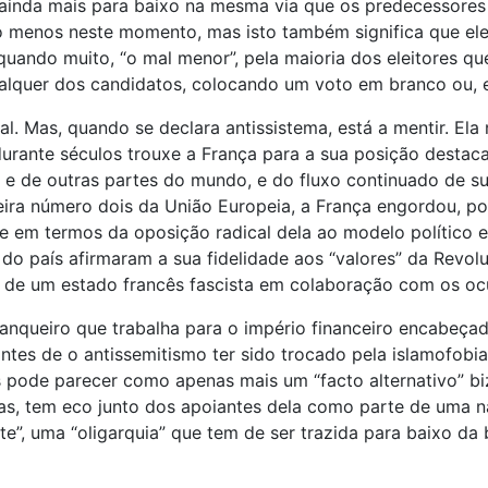
 ainda mais para baixo na mesma via que os predecessores
elo menos neste momento, mas isto também significa que e
quando muito, “o mal menor”, pela maioria dos eleitores q
alquer dos candidatos, colocando um voto em branco ou, e
l. Mas, quando se declara antissistema, está a mentir. El
durante séculos trouxe a França para a sua posição destacad
a e de outras partes do mundo, e do fluxo continuado de s
nceira número dois da União Europeia, a França engordou,
de em termos da oposição radical dela ao modelo político 
 do país afirmaram a sua fidelidade aos “valores” da Revo
de um estado francês fascista em colaboração com os ocu
anqueiro que trabalha para o império financeiro encabeçado
 antes de o antissemitismo ter sido trocado pela islamofob
as pode parecer como apenas mais um “facto alternativo” b
ras, tem eco junto dos apoiantes dela como parte de uma 
te”, uma “oligarquia” que tem de ser trazida para baixo da