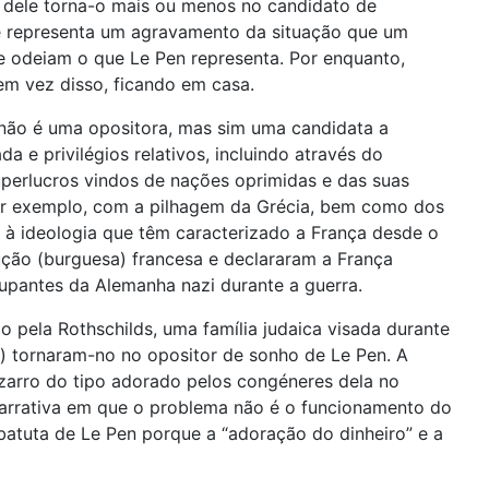
 dele torna-o mais ou menos no candidato de
le representa um agravamento da situação que um
ue odeiam o que Le Pen representa. Por enquanto,
m vez disso, ficando em casa.
a não é uma opositora, mas sim uma candidata a
a e privilégios relativos, incluindo através do
uperlucros vindos de nações oprimidas e das suas
 por exemplo, com a pilhagem da Grécia, bem como dos
e à ideologia que têm caracterizado a França desde o
lução (burguesa) francesa e declararam a França
pantes da Alemanha nazi durante a guerra.
 pela Rothschilds, uma família judaica visada durante
ia) tornaram-no no opositor de sonho de Le Pen. A
izarro do tipo adorado pelos congéneres dela no
narrativa em que o problema não é o funcionamento do
 batuta de Le Pen porque a “adoração do dinheiro” e a