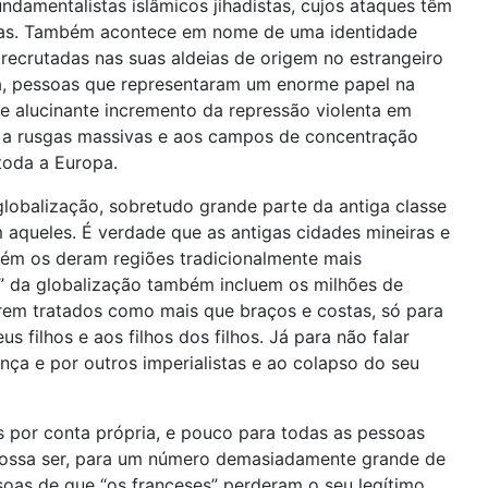
damentalistas islâmicos jihadistas, cujos ataques têm
osas. Também acontece em nome de uma identidade
recrutadas nas suas aldeias de origem no estrangeiro
a, pessoas que representaram um enorme papel na
se alucinante incremento da repressão violenta em
ou a rusgas massivas e aos campos de concentração
toda a Europa.
lobalização, sobretudo grande parte da antiga classe
 aqueles. É verdade que as antigas cidades mineiras e
bém os deram regiões tradicionalmente mais
es” da globalização também incluem os milhões de
rem tratados como mais que braços e costas, só para
filhos e aos filhos dos filhos. Já para não falar
nça e por outros imperialistas e ao colapso do seu
por conta própria, e pouco para todas as pessoas
e possa ser, para um número demasiadamente grande de
soas de que “os franceses” perderam o seu legítimo