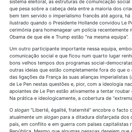
sistema eleitoral, as estruturas de comunicação socia
que pesa sobre a cabeça dela entre a maioria dos criad
bem tem servido o imperialismo francês até agora, há
ilustrado quando o Presidente Hollande convidou Le P
cerimónia para homenagear um polícia recentemente mo
Obama de que ele e Trump estão “na mesma equipa”.
Um outro participante importante nessa equipa, embor
comunicação social e que ficou num quarto lugar renh
bons velhos tempos dos programas social-democratas 
outras ideias que estão completamente fora do que o c
das ligações da França às suas alianças imperialistas
de Le Pen nestas questões e, pior, com a ideologia n
apoiantes de Le Pen estão ativamente a tentar roubar 
Na prática e ideologicamente, a cobertura de “extrem
O
slogan
“Liberté, égalité, fraternité” encobre o fact
atualmente um
slogan
para a ditadura disfarçada dos 
país, em conflito e em guerra com países capitalistas 
República. Mesmo que algumas pessoas desejem que pud