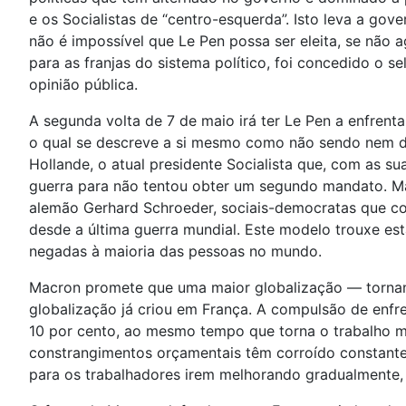
e os Socialistas de “centro-esquerda”. Isto leva a go
não é impossível que Le Pen possa ser eleita, se não 
para as franjas do sistema político, foi concedido o s
opinião pública.
A segunda volta de 7 de maio irá ter Le Pen a enfren
o qual se descreve a si mesmo como não sendo nem de 
Hollande, o atual presidente Socialista que, com as s
guerra para não tentou obter um segundo mandato. Mac
alemão Gerhard Schroeder, sociais-democratas que co
desde a última guerra mundial. Este modelo trouxe es
negadas à maioria das pessoas no mundo.
Macron promete que uma maior globalização — tornand
globalização já criou em França. A compulsão de enfr
10 por cento, ao mesmo tempo que torna o trabalho m
constrangimentos orçamentais têm corroído constantem
para os trabalhadores irem melhorando gradualmente, 