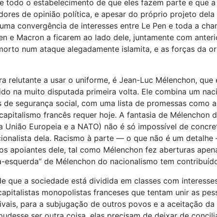
l e todo o estabelecimento de que eles fazem parte e que 
ores de opinião política, e apesar do próprio projeto dela
 uma convergência de interesses entre Le Pen e toda a cha
en e Macron a ficarem ao lado dele, juntamente com anteri
rto num ataque alegadamente islamita, e as forças da ord
a relutante a usar o uniforme, é Jean-Luc Mélenchon, que
ido na muito disputada primeira volta. Ele combina um na
de segurança social, com uma lista de promessas como a 
apitalismo francês requer hoje. A fantasia de Mélenchon d
 (a União Europeia e a NATO) não é só impossível de concr
acionalista dela. Racismo à parte — o que não é um detal
os apoiantes dele, tal como Mélenchon fez aberturas apena
a-esquerda” de Mélenchon do nacionalismo tem contribuído 
o de que a sociedade está dividida em classes com interesse
capitalistas monopolistas franceses que tentam unir as pes
rivais, para a subjugação de outros povos e a aceitação da
esse ser outra coisa, elas precisam de deixar de concili