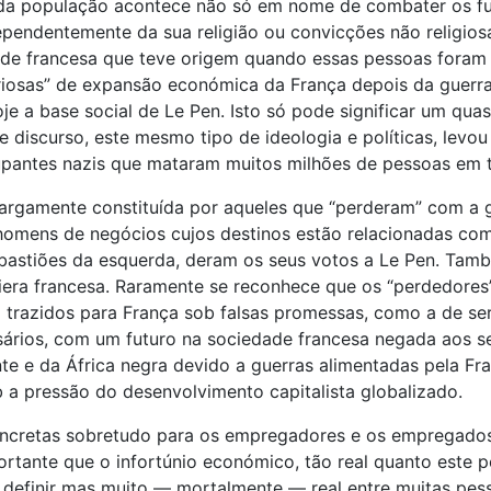
 da população acontece não só em nome de combater os fun
ependentemente da sua religião ou convicções não religi
dade francesa que teve origem quando essas pessoas foram 
riosas” de expansão económica da França depois da guerr
je a base social de Le Pen. Isto só pode significar um qua
e discurso, este mesmo tipo de ideologia e políticas, lev
upantes nazis que mataram muitos milhões de pessoas em 
largamente constituída por aqueles que “perderam” com a g
 homens de negócios cujos destinos estão relacionadas com
 bastiões da esquerda, deram os seus votos a Le Pen. Tam
Riviera francesa. Raramente se reconhece que os “perdedor
 trazidos para França sob falsas promessas, como a de se
ios, com um futuro na sociedade francesa negada aos seus 
te e da África negra devido a guerras alimentadas pela Fra
 a pressão do desenvolvimento capitalista globalizado.
ncretas sobretudo para os empregadores e os empregados 
portante que o infortúnio económico, tão real quanto est
e definir mas muito — mortalmente — real entre muitas pes