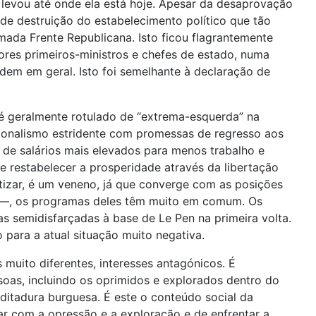
a levou até onde ela está hoje. Apesar da desaprovação
 de destruição do estabelecimento político que tão
mada Frente Republicana. Isto ficou flagrantemente
ores primeiros-ministros e chefes de estado, numa
em em geral. Isto foi semelhante à declaração de
 é geralmente rotulado de “extrema-esquerda” na
cionalismo estridente com promessas de regresso aos
de salários mais elevados para menos trabalho e
e restabelecer a prosperidade através da libertação
etizar, é um veneno, já que converge com as posições
he —, os programas deles têm muito em comum. Os
s semidisfarçadas à base de Le Pen na primeira volta.
para a atual situação muito negativa.
s muito diferentes, interesses antagónicos. É
soas, incluindo os oprimidos e explorados dentro do
 ditadura burguesa. É este o conteúdo social da
ar com a opressão e a exploração e de enfrentar a