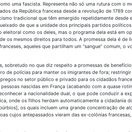
 como uma fascista. Representa não só uma rutura com o
mados da República francesa desde a revolução de 1789 cont
icismo tradicional que têm emergido repetidamente desde
queixado de que a unidade dos principais partidos político
ido eleitoral como os deles, mas o programa dela está em 
ito de os mesmos direitos para todos. A promessa dela é de 
 franceses, aqueles que partilham um “sangue” comum, o
vo
sobretudo no que diz respeito a promessas de benefícios t
ro de polícias para manter os imigrantes de fora; restringi
mpregos no setor público e privado para os cidadãos franc
e pessoas nascidas em França (acabando com a quase rotine
reconhecer a nacionalidade dual, o que pode conduzir a exp
âmica, onde os filhos herdam automaticamente a cidadania
búrbios], os quais incluem uma grande concentração de alo
oas cujos antepassados vieram das ex-colónias francesas, 