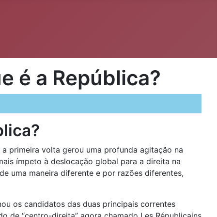
ue é a República?
blica?
, a primeira volta gerou uma profunda agitação na
mais ímpeto à deslocação global para a direita na
de uma maneira diferente e por razões diferentes,
nou os candidatos das duas principais correntes
ido de “centro-direita” agora chamado Les Républicains