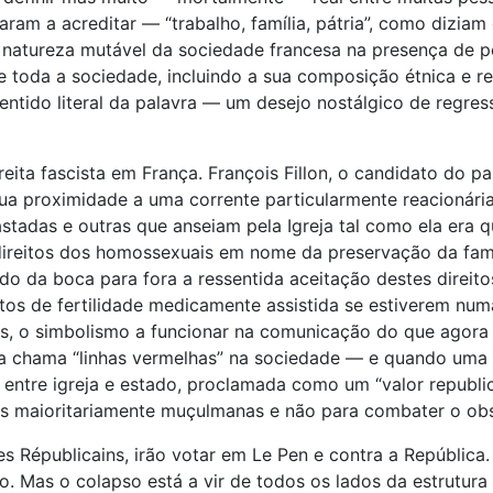
am a acreditar — “trabalho, família, pátria”, como diziam 
natureza mutável da sociedade francesa na presença de pes
 toda a sociedade, incluindo a sua composição étnica e re
 sentido literal da palavra — um desejo nostálgico de reg
ita fascista em França. François Fillon, o candidato do pa
sua proximidade a uma corrente particularmente reacionária
tadas e outras que anseiam pela Igreja tal como ela era qu
eitos dos homossexuais em nome da preservação da família,
ado da boca para fora a ressentida aceitação destes direit
s de fertilidade medicamente assistida se estiverem numa 
 o simbolismo a funcionar na comunicação do que agora 
ta chama “linhas vermelhas” na sociedade — e quando uma i
 entre igreja e estado, proclamada como um “valor republi
s maioritariamente muçulmanas e não para combater o obsc
s Républicains, irão votar em Le Pen e contra a República
o. Mas o colapso está a vir de todos os lados da estrutura