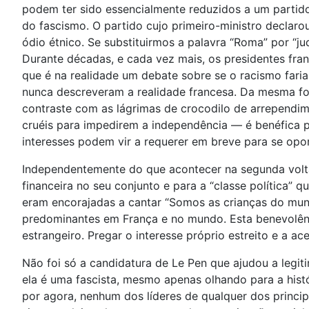
podem ter sido essencialmente reduzidos a um partid
do fascismo. O partido cujo primeiro-ministro declaro
ódio étnico. Se substituirmos a palavra “Roma” por “
Durante décadas, e cada vez mais, os presidentes fra
que é na realidade um debate sobre se o racismo fari
nunca descreveram a realidade francesa. Da mesma for
contraste com as lágrimas de crocodilo de arrependim
cruéis para impedirem a independência — é benéfica p
interesses podem vir a requerer em breve para se opor
Independentemente do que acontecer na segunda volta 
financeira no seu conjunto e para a “classe política”
eram encorajadas a cantar “Somos as crianças do mun
predominantes em França e no mundo. Esta benevolência
estrangeiro. Pregar o interesse próprio estreito e a a
Não foi só a candidatura de Le Pen que ajudou a legit
ela é uma fascista, mesmo apenas olhando para a hist
por agora, nenhum dos líderes de qualquer dos principa