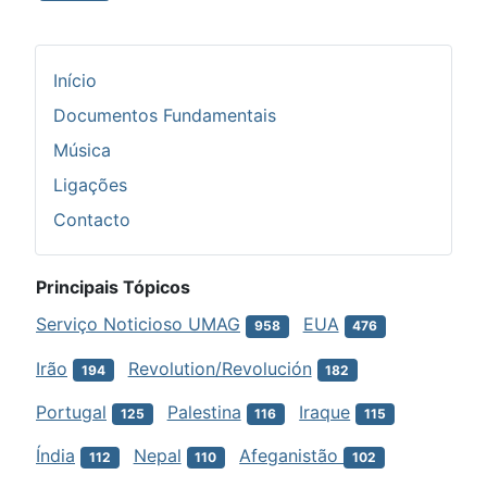
Início
Documentos Fundamentais
Música
Ligações
Contacto
Principais Tópicos
Serviço Noticioso UMAG
EUA
958
476
Irão
Revolution/Revolución
194
182
Portugal
Palestina
Iraque
125
116
115
Índia
Nepal
Afeganistão
112
110
102