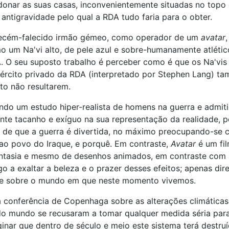
onar as suas casas, inconvenientemente situadas no topo 
antigravidade pelo qual a RDA tudo faria para o obter.
eu recém-falecido irmão gémeo, como operador de um
avatar
o um Na'vi alto, de pele azul e sobre-humanamente atléti
 O seu suposto trabalho é perceber como é que os Na'vis
xército privado da RDA (interpretado por Stephen Lang) 
to não resultarem.
ndo um estudo hiper-realista de homens na guerra e admit
tante tacanho e exíguo na sua representação da realidade, 
sia de que a guerra é divertida, no máximo preocupando-s
ao povo do Iraque, e porquê. Em contraste,
Avatar
é um fil
antasia e mesmo de desenhos animados, em contraste com a 
go a exaltar a beleza e o prazer desses efeitos; apenas d
ade sobre o mundo em que neste momento vivemos.
a conferência de Copenhaga sobre as alterações climáticas
o mundo se recusaram a tomar qualquer medida séria para
inar que dentro de século e meio este sistema terá destru