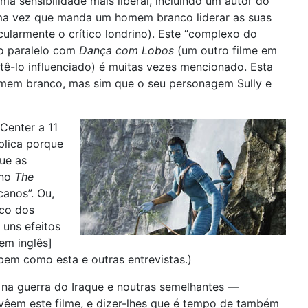
uma sensibilidade mais liberal, incluindo um autor do
uma vez que manda um homem branco liderar as suas
ularmente o crítico londrino). Este “complexo do
 o paralelo com
Dança com Lobos
(um outro filme em
ê-lo influenciado) é muitas vezes mencionado. Esta
omem branco, mas sim que o seu personagem Sully e
Center a 11
plica porque
ue as
ano
The
canos”. Ou,
ico dos
 uns efeitos
 em inglês]
bem como esta e outras entrevistas.)
na guerra do Iraque e noutras semelhantes —
 vêem este filme, e dizer-lhes que é tempo de também