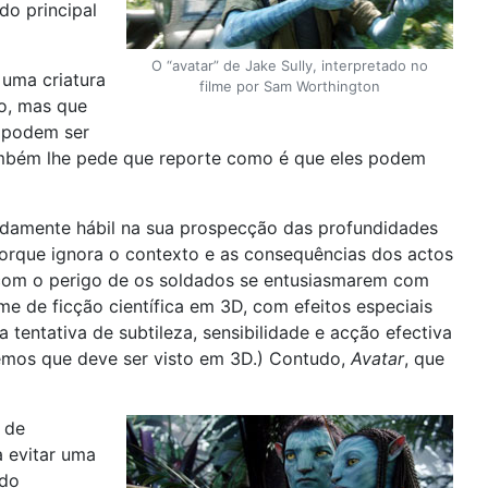
do principal
O “avatar” de Jake Sully, interpretado no
, uma criatura
filme por Sam Worthington
co, mas que
 podem ser
também lhe pede que reporte como é que eles podem
idamente hábil na sua prospecção das profundidades
porque ignora o contexto e as consequências dos actos
e com o perigo de os soldados se entusiasmarem com
me de ficção científica em 3D, com efeitos especiais
tentativa de subtileza, sensibilidade e acção efectiva
iremos que deve ser visto em 3D.) Contudo,
Avatar
, que
 de
 evitar uma
ído