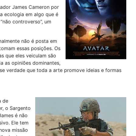
lizador James Cameron por
e a ecologia em algo que é
 “não controverso”, um
malmente não é posta em
e tomam essas posições. Os
ias que eles veiculam são
ia as opiniões dominantes,
se verdade que toda a arte promove ideias e formas
a de
r, o Sargento
 James é não
ivo. Ele tem
 nova missão