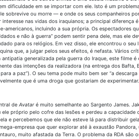
em dificuldade em se importar com ele. Isto é um problem
ele sobrevive ou morre — e onde os seus companheiros po
interesse nas vidas dos iraquianos; a principal diferença é
-americanos, incluindo a sua própria. Os espectadores qu
dados e não à guerra” podem sentir pena dele, mas ele dev
dado para os relógios. Em vez disso, ele encontrou o seu
a que, a julgar pelos seus efeitos, é nefasta. Vários crít
antipatia generalizada pela guerra do Iraque, este filme 
ente das intenções da realizadora (na entrega dos Bafta, 
ara a paz”). O seu tema pode muito bem ser “a descarga da
avelmente que é uma droga que gostariam de experimentar
ntral de
Avatar
é muito semelhante ao Sargento James. Jak
 ele próprio pelo cofre das lesões e perdeu a capacidade 
ela e percebemos que ele não esteve lá para distribuir gel
a mega-empresa que quer explorar até à exaustão Pandora,
entauro, muito afastada da Terra. O problema da RDA são o