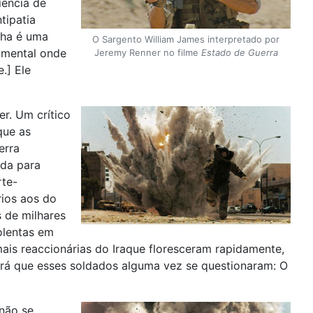
iência de
tipatia
lha é uma
O Sargento William James interpretado por
 mental onde
Jeremy Renner no filme
Estado de Guerra
.] Ele
er. Um crítico
que as
erra
ida para
rte-
rios aos do
 de milhares
olentas em
ais reaccionárias do Iraque floresceram rapidamente,
erá que esses soldados alguma vez se questionaram: O
 não se