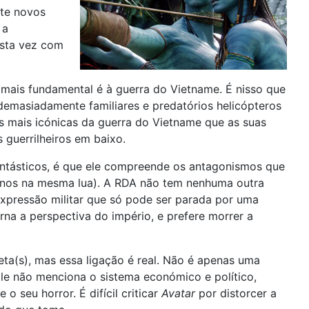
nte novos
 a
esta vez com
l mais fundamental é à guerra do Vietname. É nisso que
demasiadamente familiares e predatórios helicópteros
ns mais icónicas da guerra do Vietname que as suas
 guerrilheiros em baixo.
antásticos, é que ele compreende os antagonismos que
enos na mesma lua). A RDA não tem nenhuma outra
expressão militar que só pode ser parada por uma
rna a perspectiva do império, e prefere morrer a
eta(s), mas essa ligação é real. Não é apenas uma
Ele não menciona o sistema económico e político,
 seu horror. É difícil criticar
Avatar
por distorcer a