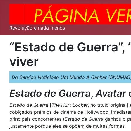
Revolução e nada menos
“Estado de Guerra”,
viver
Do Serviço Noticioso Um Mundo A Ganhar (SNUMAG)
Estado de Guerra
,
Avatar
Estado de Guerra
[
The Hurt Locker
, no título original]
cobiçados prémios de cinema de Hollywood, imediatam
principais concorrentes (
Estado de Guerra
ganhou o pr
justamente porque eles se opõem de muitas formas.