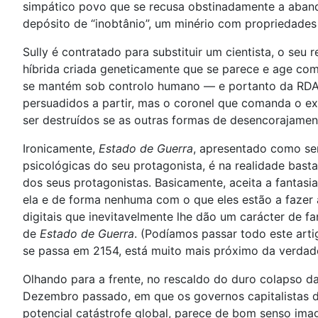
simpático povo que se recusa obstinadamente a aband
depósito de “inobtânio”, um minério com propriedades 
Sully é contratado para substituir um cientista, o s
híbrida criada geneticamente que se parece e age com
se mantém sob controlo humano — e portanto da RDA.
persuadidos a partir, mas o coronel que comanda o e
ser destruídos se as outras formas de desencorajamen
Ironicamente,
Estado de Guerra
, apresentado como se
psicológicas do seu protagonista, é na realidade bas
dos seus protagonistas. Basicamente, aceita a fanta
ela e de forma nenhuma com o que eles estão a fazer 
digitais que inevitavelmente lhe dão um carácter de f
de
Estado de Guerra
. (Podíamos passar todo este arti
se passa em 2154, está muito mais próximo da verd
Olhando para a frente, no rescaldo do duro colapso d
Dezembro passado, em que os governos capitalistas d
potencial catástrofe global, parece de bom senso imag