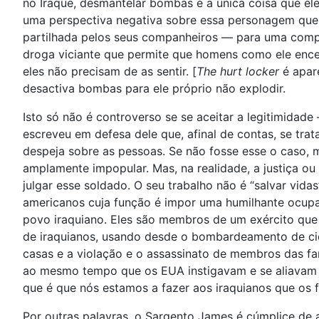
no Iraque, desmantelar bombas é a única coisa que ele
uma perspectiva negativa sobre essa personagem que
partilhada pelos seus companheiros — para uma comp
droga viciante que permite que homens como ele ence
eles não precisam de as sentir. [
The hurt locker
é apare
desactiva bombas para ele próprio não explodir.
Isto só não é controverso se se aceitar a legitimidade
escreveu em defesa dele que, afinal de contas, se tr
despeja sobre as pessoas. Se não fosse esse o caso, 
amplamente impopular. Mas, na realidade, a justiça ou 
julgar esse soldado. O seu trabalho não é “salvar vida
americanos cuja função é impor uma humilhante ocupaç
povo iraquiano. Eles são membros de um exército que 
de iraquianos, usando desde o bombardeamento de cida
casas e a violação e o assassinato de membros das fa
ao mesmo tempo que os EUA instigavam e se aliavam a
que é que nós estamos a fazer aos iraquianos que os
Por outras palavras, o Sargento James é cúmplice de 