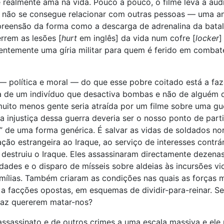
 realmente ama na vida. Pouco a pouco, o filme leva a aud
 não se consegue relacionar com outras pessoas — uma an
reensão da forma como a descarga de adrenalina da bata
rrem as lesões [
hurt
em inglês] da vida num cofre [
locker
]
ntemente uma gíria militar para quem é ferido em combate
 — política e moral — do que esse pobre coitado está a faz
ata de um indivíduo que desactiva bombas e não de alguém 
muito menos gente seria atraída por um filme sobre uma gu
a injustiça dessa guerra deveria ser o nosso ponto de part
s” de uma forma genérica. É salvar as vidas de soldados no
ão estrangeira ao Iraque, ao serviço de interesses contrá
destruiu o Iraque. Eles assassinaram directamente dezenas
des e o disparo de mísseis sobre aldeias às incursões vi
mílias. Também criaram as condições nas quais as forças m
 facções opostas, em esquemas de dividir-para-reinar. S
 faz quererem matar-nos?
assassinato e de outros crimes a uma escala massiva e ele