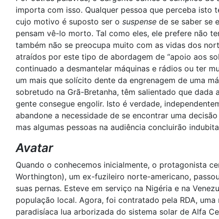
importa com isso. Qualquer pessoa que perceba isto t
cujo motivo é suposto ser o
suspense
de se saber se 
pensam vê-lo morto. Tal como eles, ele prefere não ter 
também não se preocupa muito com as vidas dos norte
atraídos por este tipo de abordagem de “apoio aos sol
continuado a desmantelar máquinas e rádios ou ter mu
um mais que solícito dente da engrenagem de uma máquin
sobretudo na Grã-Bretanha, têm salientado que dada a 
gente consegue engolir. Isto é verdade, independentem
abandone a necessidade de se encontrar uma decisão p
mas algumas pessoas na audiência concluirão indubit
Avatar
Quando o conhecemos inicialmente, o protagonista ce
Worthington), um ex-fuzileiro norte-americano, passou
suas pernas. Esteve em serviço na Nigéria e na Venezu
população local. Agora, foi contratado pela RDA, um
paradisíaca lua arborizada do sistema solar de Alfa C