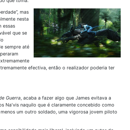
ado que toma.
berdade”, mas
almente nesta
m essas
ovável que se
do
de sempre até
superaram
 extremamente
remamente efectiva, então o realizador poderia ter
de Guerra
, acaba a fazer algo que James evitava a
e aos Na'vis naquilo que é claramente concebido como
lo menos um outro soldado, uma vigorosa jovem piloto