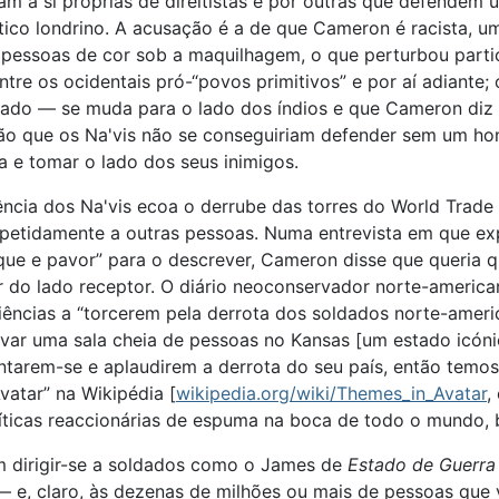
lam a si próprias de direitistas e por outras que defendem 
ico londrino. A acusação é a de que Cameron é racista, 
 pessoas de cor sob a maquilhagem, o que perturbou partic
e os ocidentais pró-“povos primitivos” e por aí adiante;
ado — se muda para o lado dos índios e que Cameron diz t
ão que os Na'vis não se conseguiriam defender sem um h
a e tomar o lado dos seus inimigos.
ncia dos Na'vis ecoa o derrube das torres do World Trade 
petidamente a outras pessoas. Numa entrevista em que ex
ue e pavor” para o descrever, Cameron disse que queria q
r do lado receptor. O diário neoconservador norte-americ
udiências a “torcerem pela derrota dos soldados norte-ameri
levar uma sala cheia de pessoas no Kansas [um estado icón
ntarem-se e aplaudirem a derrota do seu país, então temos
vatar” na Wikipédia [
wikipedia.org/wiki/Themes_in_Avatar
,
ríticas reaccionárias de espuma na boca de todo o mundo, 
sim dirigir-se a soldados como o James de
Estado de Guerra
 — e, claro, às dezenas de milhões ou mais de pessoas que