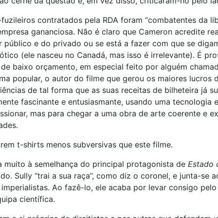
ir ao cerne da questão e, em vez disso, criticaram-no pelo l
ex-fuzileiros contratados pela RDA foram “combatentes da li
empresa gananciosa. Não é claro que Cameron acredite re
r público e do privado ou se está a fazer com que se diga
ótico (ele nasceu no Canadá, mas isso é irrelevante). É pr
d” de baixo orçamento, em especial feito por alguém chama
 popular, o autor do filme que gerou os maiores lucros 
ências de tal forma que as suas receitas de bilheteira já 
velmente fascinante e entusiasmante, usando uma tecnologia
ionar, mas para chegar a uma obra de arte coerente e ext
ades.
em t-shirts menos subversivas que este filme.
a muito à semelhança do principal protagonista de
Estado 
do. Sully “trai a sua raça”, como diz o coronel, e junta-s
 imperialistas. Ao fazê-lo, ele acaba por levar consigo pe
ipa científica.