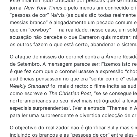
Este final tem sido criticado por pessoas que se intitu
jornal
New York Times
e pelo menos um conhecido crít
“pessoas de cor” Na'vis (as quais são todas realmente
messias branco” é alegadamente um pecado comum entr
que um “cowboy” — na realidade, nesse caso, um sold
acusação não percebe o que Cameron quis mostrar: n
os outros fazem o que está certo, abandonar o sistem
O ataque de mísseis do coronel contra a Árvore Residê
de Setembro. A mensagem parece ser: Fizemos isto re
é que fez com que o coronel usasse a expressão “choq
audiências pensassem no que era “sentir como é” esta
Weekly Standard
foi mais directo: o filme incita as a
como escreve o
The Christian Post
, “se se consegue 
norte-americanos ao seu nível mais retrógrado] a leva
especiais surpreendentes”. (Ver a entrada “Themes in A
para ler uma surpreendente e divertida colecção de c
O objectivo do realizador não é glorificar Sully mas 
incluindo os brancos e as “pessoas de cor” entre eles