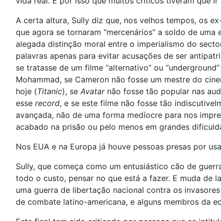
vida real. É por isso que muitos críticos tiveram que 
A certa altura, Sully diz que, nos velhos tempos, os 
que agora se tornaram “mercenários” a soldo de uma 
alegada distinção moral entre o imperialismo do secto
palavras apenas para evitar acusações de ser antipatri
se tratasse de um filme “alternativo” ou “undergroun
Mohammad, se Cameron não fosse um mestre do cinema
hoje (
Titanic
), se
Avatar
não fosse tão popular nas audi
esse
record
, e se este filme não fosse tão indiscuti
avançada, não de uma forma medíocre para nos impress
acabado na prisão ou pelo menos em grandes dificuld
Nos EUA e na Europa já houve pessoas presas por usar
Sully, que começa como um entusiástico cão de guerr
todo o custo, pensar no que está a fazer. E muda de la
uma guerra de libertação nacional contra os invasores
de combate latino-americana, e alguns membros da equ