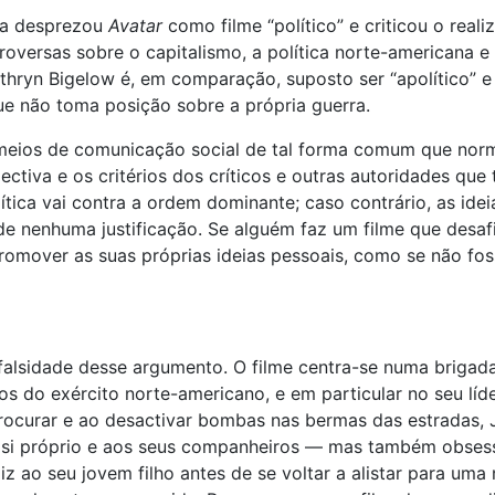
ma desprezou
Avatar
como filme “político” e criticou o rea
troversas sobre o capitalismo, a política norte-americana 
hryn Bigelow é, em comparação, suposto ser “apolítico” e
ue não toma posição sobre a própria guerra.
 meios de comunicação social de tal forma comum que nor
ectiva e os critérios dos críticos e outras autoridades qu
lítica vai contra a ordem dominante; caso contrário, as ide
e nenhuma justificação. Se alguém faz um filme que desaf
omover as suas próprias ideias pessoais, como se não fos
falsidade desse argumento. O filme centra-se numa brigad
s do exército norte-americano, e em particular no seu líde
procurar e ao desactivar bombas nas bermas das estradas,
 si próprio e aos seus companheiros — mas também obsess
z ao seu jovem filho antes de se voltar a alistar para uma