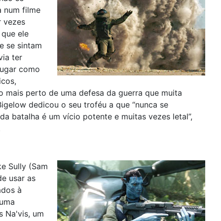
a num filme
r vezes
 que ele
e se sintam
ia ter
 lugar como
icos,
é o mais perto de uma defesa da guerra que muita
Bigelow dedicou o seu troféu a que “nunca se
 batalha é um vício potente e muitas vezes letal”,
.
e Sully (Sam
de usar as
ados à
 uma
s Na'vis, um