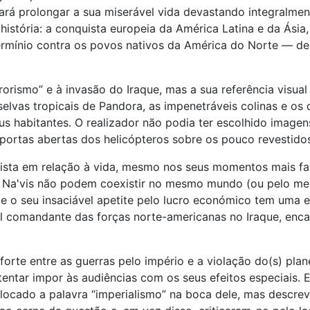
ará prolongar a sua miserável vida devastando integralme
istória: a conquista europeia da América Latina e da Ásia,
termínio contra os povos nativos da América do Norte — d
rrorismo” e à invasão do Iraque, mas a sua referência visua
lvas tropicais de Pandora, as impenetráveis colinas e os 
us habitantes. O realizador não podia ter escolhido image
portas abertas dos helicópteros sobre os pouco revestidos
lista em relação à vida, mesmo nos seus momentos mais f
 Na'vis não podem coexistir no mesmo mundo (ou pelo m
 e o seu insaciável apetite pelo lucro económico tem uma 
ral comandante das forças norte-americanas no Iraque, enca
forte entre as guerras pelo império e a violação do(s) plan
tentar impor às audiências com os seus efeitos especiais. 
locado a palavra “imperialismo” na boca dele, mas descreve o