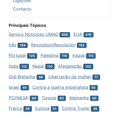
Ligações
Contacto
Principais Tópicos
Serviço Noticioso UMAG
EUA
958
476
Irão
Revolution/Revolución
194
182
Portugal
Palestina
Iraque
125
116
115
Índia
Nepal
Afeganistão
112
110
102
Grã-Bretanha
Libertação da mulher
86
77
Israel
Contra a guerra imperialista
65
65
PCI(MLM)
Turquia
Alemanha
64
63
60
França
Europa
Contra Trump
59
51
48