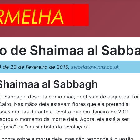
to de Shaimaa al Sabb
de 23 de Fevereiro de 2015,
aworldtowinns.co.uk
 Shaimaa al Sabbagh
l Sabbagh, descrita como mãe, poetisa e de esquerda, foi
 Cairo. Nas mãos dela estavam flores que ela pretendia
soas mortas durante a revolta que em Janeiro de 2011
aptou o momento da morte dela. Agora, ela está a ser
ípcio” ou “um símbolo da revolução”.
os conta sobre a morte dela, mas não responde à questão