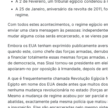
A 2 de Fevereiro, um tribunal egípcio condenou 
A 25 de Janeiro, aniversário da revolta de 2011, 
regime.
Com todos estes acontecimentos, o regime egípcio enc
enviar uma clara mensagem às pessoas: independente
mudar alguma coisa serás encarcerado, e se vieres par
Embora os EUA tenham exprimido publicamente aversã
quando este, como chefe das forças armadas, derrub
a financiar totalmente essas mesmas forças armadas. 
de democracia, mas Sissi tornou-se presidente em ele
apoiaram-no por oposição à Irmandade, depois de ante
A que é frequentemente chamada Revolução Egípcia fo
Egipto em nome dos EUA desde antes que muitos dos 
nenhuma mudança revolucionária no estado (forças armad
Mesmo a mudança de regime acabou por ser parcial e 
abatidas, exactamente pela mesma polícia que matou 
a insurreição. Elas são encarceradas pelo mesmo siste