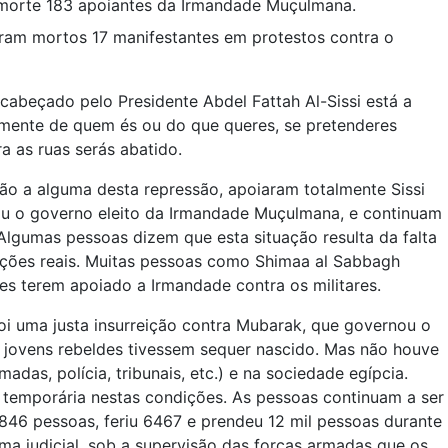
à morte 183 apoiantes da Irmandade Muçulmana.
foram mortos 17 manifestantes em protestos contra o
abeçado pelo Presidente Abdel Fattah Al-Sissi está a
mente de quem és ou do que queres, se pretenderes
a as ruas serás abatido.
o a alguma desta repressão, apoiaram totalmente Sissi
ou o governo eleito da Irmandade Muçulmana, e continuam
Algumas pessoas dizem que esta situação resulta da falta
ições reais. Muitas pessoas como Shimaa al Sabbagh
s terem apoiado a Irmandade contra os militares.
i uma justa insurreição contra Mubarak, que governou o
jovens rebeldes tivessem sequer nascido. Mas não houve
as, polícia, tribunais, etc.) e na sociedade egípcia.
temporária nestas condições. As pessoas continuam a ser
846 pessoas, feriu 6467 e prendeu 12 mil pessoas durante
ma judicial, sob a supervisão das forças armadas que os