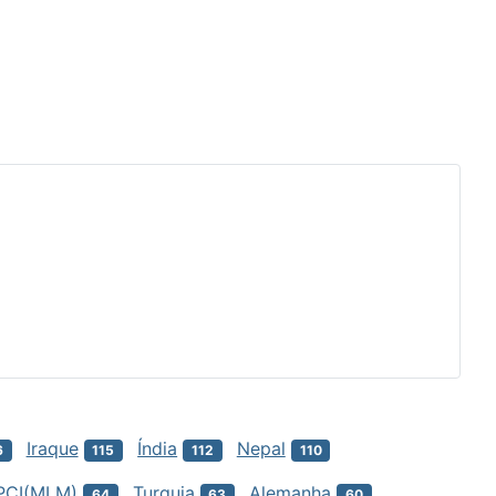
Iraque
Índia
Nepal
6
115
112
110
PCI(MLM)
Turquia
Alemanha
64
63
60