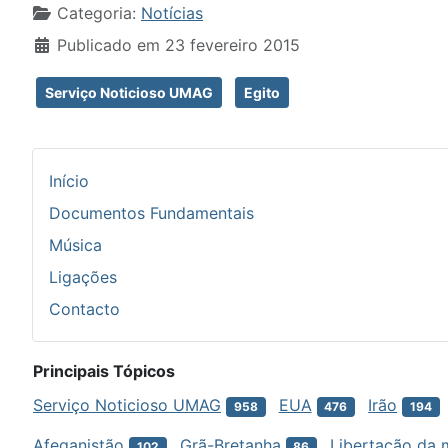
Detalhes
Categoria:
Notícias
Publicado em 23 fevereiro 2015
Serviço Noticioso UMAG
Egito
Início
Documentos Fundamentais
Música
Ligações
Contacto
Principais Tópicos
Serviço Noticioso UMAG
EUA
Irão
958
476
194
Afeganistão
Grã-Bretanha
Libertação da 
102
86