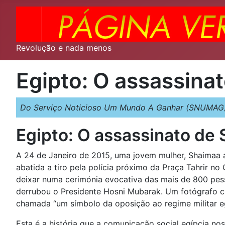
Revolução e nada menos
Egipto: O assassina
Do Serviço Noticioso Um Mundo A Ganhar (SNUMAG) 
Egipto: O assassinato de
A 24 de Janeiro de 2015, uma jovem mulher, Shaimaa a
abatida a tiro pela polícia próximo da Praça Tahrir no
deixar numa cerimónia evocativa das mais de 800 pes
derrubou o Presidente Hosni Mubarak. Um fotógrafo c
chamada “um símbolo da oposição ao regime militar eg
Esta é a história que a comunicação social egípcia n