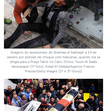
Imagens do assassinato de Shaimaa al Sabbagh a 24 de
Janeiro por polícias de choque com máscaras, quando ela se
dirigia para a Praça Tahrir no Cairo (Fotos: Youm Al Saabi
Newspaper [1ª foto]; Emad El-Gebaly/Agence France-
Presse/Getty Images [2ª e 3ª fotos])