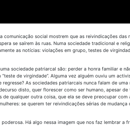
a comunicação social mostrem que as reivindicações das m
pera se saírem às ruas. Numa sociedade tradicional e relig
ente as notícias: violações em grupo, testes de virgindad
a sociedade patriarcal são: perder a honra familiar e não
 “teste de virgindade”. Alguma vez alguém ouviu um activ
ele regresse? As sociedades patriarcais nunca falam de uma 
 decurso disto, quer florescer como ser humano, apesar de 
de qualquer outra coisa, que ela se deve preocupar com a 
lheres: se querem ter reivindicações sérias de mudança
poderosa. Há algo nessa imagem que nos faz lembrar a frase