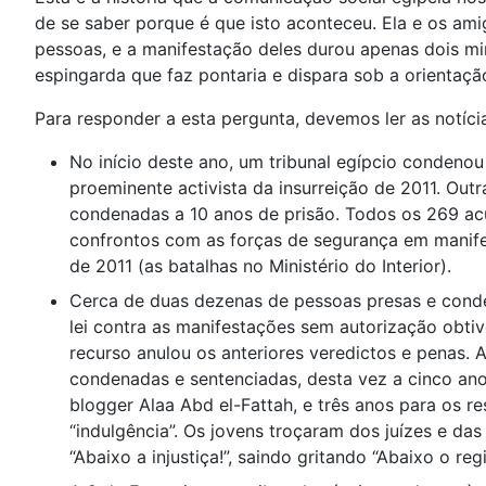
de se saber porque é que isto aconteceu. Ela e os am
pessoas, e a manifestação deles durou apenas dois m
espingarda que faz pontaria e dispara sob a orientaçã
Para responder a esta pergunta, devemos ler as notícia
No início deste ano, um tribunal egípcio condenou
proeminente activista da insurreição de 2011. Out
condenadas a 10 anos de prisão. Todos os 269 ac
confrontos com as forças de segurança em manife
de 2011 (as batalhas no Ministério do Interior).
Cerca de duas dezenas de pessoas presas e con
lei contra as manifestações sem autorização obti
recurso anulou os anteriores veredictos e penas. 
condenadas e sentenciadas, desta vez a cinco an
blogger Alaa Abd el-Fattah, e três anos para os 
“indulgência”. Os jovens troçaram dos juízes e das 
“Abaixo a injustiça!”, saindo gritando “Abaixo o regi