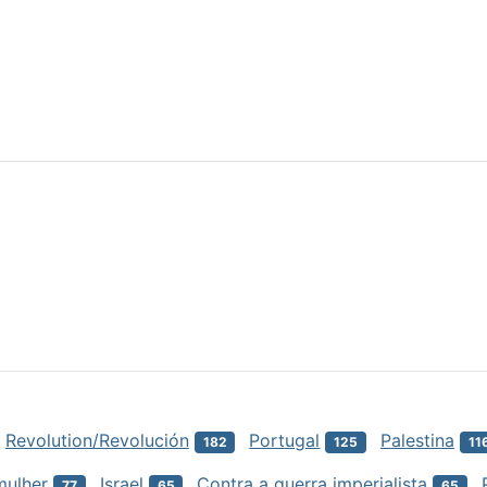
Revolution/Revolución
Portugal
Palestina
182
125
11
mulher
Israel
Contra a guerra imperialista
77
65
65