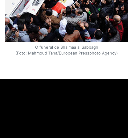
O funeral de Shaimaa al Sabbagh
(Foto: Mahmoud Taha/European Pressphoto Agency)