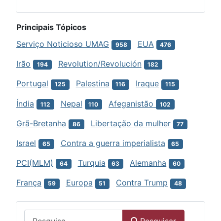
Principais Tópicos
Serviço Noticioso UMAG
EUA
958
476
Irão
Revolution/Revolución
194
182
Portugal
Palestina
Iraque
125
116
115
Índia
Nepal
Afeganistão
112
110
102
Grã-Bretanha
Libertação da mulher
86
77
Israel
Contra a guerra imperialista
65
65
PCI(MLM)
Turquia
Alemanha
64
63
60
França
Europa
Contra Trump
59
51
48
Menu
Pesquisar