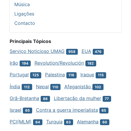
Música
Ligações
Contacto
Principais Tópicos
Serviço Noticioso UMAG
EUA
958
476
Irão
Revolution/Revolución
194
182
Portugal
Palestina
Iraque
125
116
115
Índia
Nepal
Afeganistão
112
110
102
Grã-Bretanha
Libertação da mulher
86
77
Israel
Contra a guerra imperialista
65
65
PCI(MLM)
Turquia
Alemanha
64
63
60