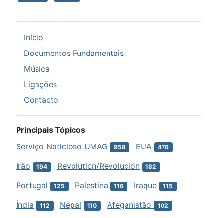
Início
Documentos Fundamentais
Música
Ligações
Contacto
Principais Tópicos
Serviço Noticioso UMAG
EUA
958
476
Irão
Revolution/Revolución
194
182
Portugal
Palestina
Iraque
125
116
115
Índia
Nepal
Afeganistão
112
110
102