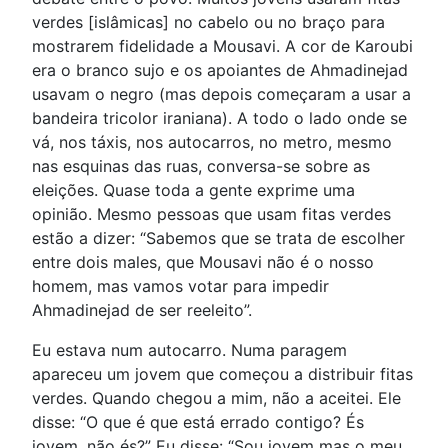
verdes [islâmicas] no cabelo ou no braço para
mostrarem fidelidade a Mousavi. A cor de Karoubi
era o branco sujo e os apoiantes de Ahmadinejad
usavam o negro (mas depois começaram a usar a
bandeira tricolor iraniana). A todo o lado onde se
vá, nos táxis, nos autocarros, no metro, mesmo
nas esquinas das ruas, conversa-se sobre as
eleições. Quase toda a gente exprime uma
opinião. Mesmo pessoas que usam fitas verdes
estão a dizer: “Sabemos que se trata de escolher
entre dois males, que Mousavi não é o nosso
homem, mas vamos votar para impedir
Ahmadinejad de ser reeleito”.
Eu estava num autocarro. Numa paragem
apareceu um jovem que começou a distribuir fitas
verdes. Quando chegou a mim, não a aceitei. Ele
disse: “O que é que está errado contigo? És
jovem, não és?” Eu disse: “Sou jovem mas o meu