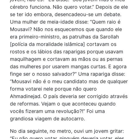
cérebro funciona. Não quero votar.” Depois de ele
se ter ido embora, desencadeou-se um debate.
Uma mulher de meia-idade disse: “Quem raio é
Mousavi? Não nos esquecemos que quando ele
era primeiro-ministro, as patrulhas da Sarollah
[polícia da moralidade islâmica] cortavam os
rostos e os lábios das raparigas porque usavam
maquilhagem e cortavam as mãos ou as pernas
das mulheres por usarem mangas curtas. E agora
finge ser o nosso salvador?” Uma rapariga disse:
“Mousavi não é o meu candidato mas de qualquer
forma votarei nele porque não quero
Ahmadinejad. O país deveria ser corrigido através
de reformas. Vejam o que aconteceu quando
vocês fizeram uma revolução?!” Foi uma
grandiosa viagem de autocarro.
No dia seguinte, no metro, ouvi um jovem gritar:
“Eu não quero votar, ninguém deveria votar, eles