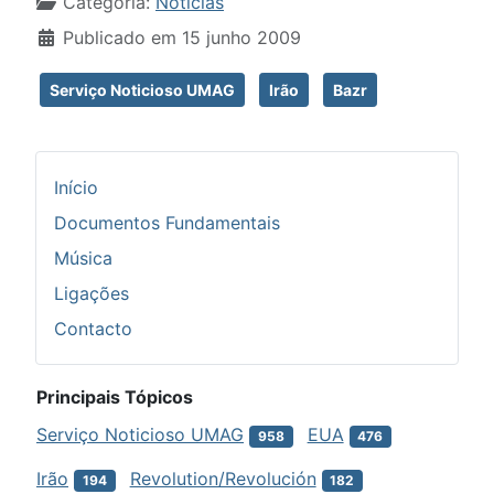
Detalhes
Categoria:
Notícias
Publicado em 15 junho 2009
Serviço Noticioso UMAG
Irão
Bazr
Início
Documentos Fundamentais
Música
Ligações
Contacto
Principais Tópicos
Serviço Noticioso UMAG
EUA
958
476
Irão
Revolution/Revolución
194
182