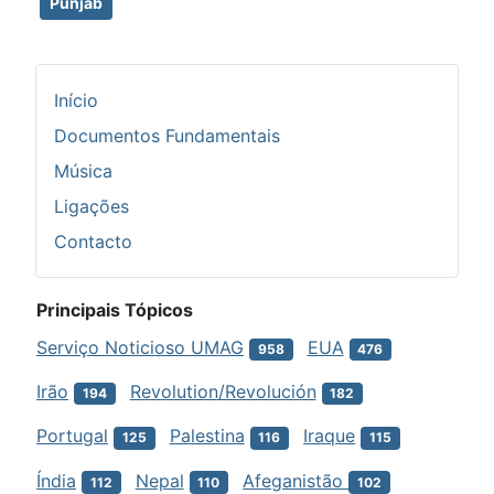
Punjab
Início
Documentos Fundamentais
Música
Ligações
Contacto
Principais Tópicos
Serviço Noticioso UMAG
EUA
958
476
Irão
Revolution/Revolución
194
182
Portugal
Palestina
Iraque
125
116
115
Índia
Nepal
Afeganistão
112
110
102