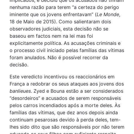
implicados, e decidiu que os acusados não tinham
nenhuma razão para terem “a certeza do perigo
iminente que os jovens enfrentavam” (
Le Monde
,
18 de Maio de 2015). Como salientaram dois
observadores judiciais, esta decisão não se
baseou em factos nem na lei mas foi
explicitamente política. As acusações criminais e
o processo civil iniciado pelas famílias das vítimas
foram anulados. Não é possível recorrer da
decisão.
Este veredicto incentivou os reaccionários em
França a redobrar os seus ataques aos jovens dos
banlieues
. Zyed e Bouna estão a ser considerados
“desordeiros” e acusados de serem responsáveis
pelos carros incendiados após a morte deles. Às
famílias das vítimas, que dez anos depois ainda
continuam pesarosas devido à perda deles, tem-
lhes sido dito que são responsáveis por não terem