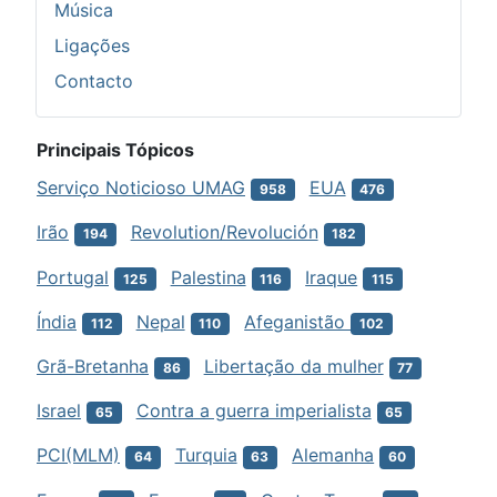
Música
Ligações
Contacto
Principais Tópicos
Serviço Noticioso UMAG
EUA
958
476
Irão
Revolution/Revolución
194
182
Portugal
Palestina
Iraque
125
116
115
Índia
Nepal
Afeganistão
112
110
102
Grã-Bretanha
Libertação da mulher
86
77
Israel
Contra a guerra imperialista
65
65
PCI(MLM)
Turquia
Alemanha
64
63
60