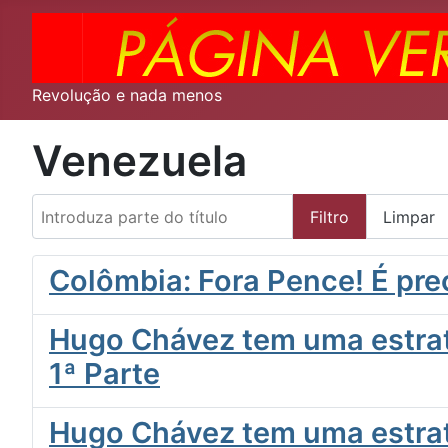
Revolução e nada menos
Venezuela
Introduza parte do título
Filtro
Limpar
Colômbia: Fora Pence! É pre
Hugo Chávez tem uma estraté
1ª Parte
Hugo Chávez tem uma estraté