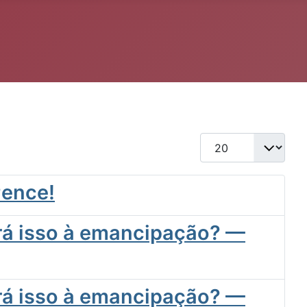
Qtd. a exibir
Pence!
ará isso à emancipação? —
ará isso à emancipação? —