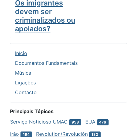
Os imigrantes
devem ser
criminalizados ou
apoiados?
Início
Documentos Fundamentais
Música
Ligações
Contacto
Principais Tópicos
Serviço Noticioso UMAG
EUA
958
476
Irão
Revolution/Revolución
194
182