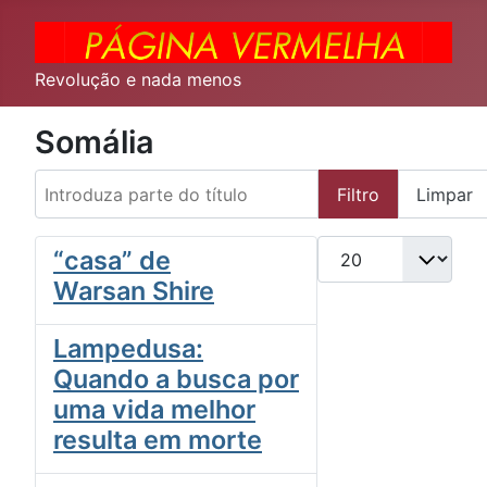
Revolução e nada menos
Somália
Introduza parte do título
Filtro
Limpar
Qtd. a exibir
“casa” de
Warsan Shire
Lampedusa:
Quando a busca por
uma vida melhor
resulta em morte