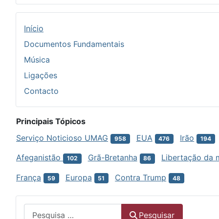
Início
Documentos Fundamentais
Música
Ligações
Contacto
Principais Tópicos
Serviço Noticioso UMAG
EUA
Irão
958
476
194
Afeganistão
Grã-Bretanha
Libertação da 
102
86
França
Europa
Contra Trump
59
51
48
Menu
Pesquisar