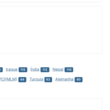
Iraque
Índia
Nepal
6
115
112
110
PCI(MLM)
Turquia
Alemanha
64
63
60