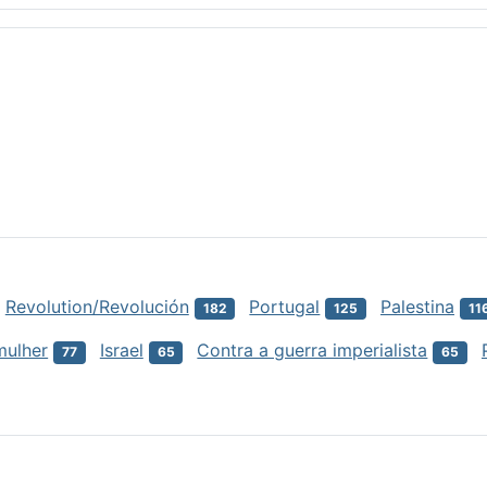
Revolution/Revolución
Portugal
Palestina
182
125
11
mulher
Israel
Contra a guerra imperialista
77
65
65