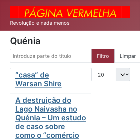
Revolução e nada menos
Quénia
Introduza parte do título
Filtro
Limpar
Qtd. a exibir
“casa” de
Warsan Shire
A destruição do
Lago Naivasha no
Quénia – Um estudo
de caso sobre
como o “comércio