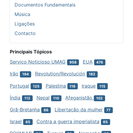
Documentos Fundamentais
Música
Ligações
Contacto
Principais Tópicos
Serviço Noticioso UMAG
EUA
958
476
Irão
Revolution/Revolución
194
182
Portugal
Palestina
Iraque
125
116
115
Índia
Nepal
Afeganistão
112
110
102
Grã-Bretanha
Libertação da mulher
86
77
Israel
Contra a guerra imperialista
65
65