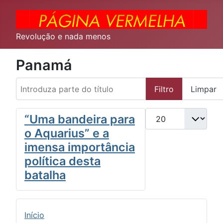
Revolução e nada menos
Panamá
Introduza parte do título
Filtro
Limpar
Qtd. a exibir
“Uma bandeira para
o Aquarius” e a
imensa importância
política desta
batalha
Início