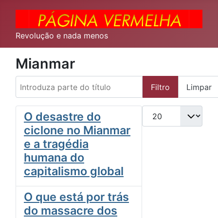
Revolução e nada menos
Mianmar
Introduza parte do título
Filtro
Limpar
Qtd. a exibir
O desastre do
ciclone no Mianmar
e a tragédia
humana do
capitalismo global
O que está por trás
do massacre dos