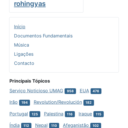
rohingyas
Início
Documentos Fundamentais
Música
Ligações
Contacto
Principais Tópicos
Serviço Noticioso UMAG
EUA
958
476
Irão
Revolution/Revolución
194
182
Portugal
Palestina
Iraque
125
116
115
Índia
Nepal
Afeganistão
112
110
102