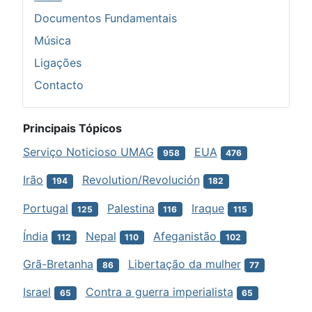
Documentos Fundamentais
Música
Ligações
Contacto
Principais Tópicos
Serviço Noticioso UMAG
EUA
958
476
Irão
Revolution/Revolución
194
182
Portugal
Palestina
Iraque
125
116
115
Índia
Nepal
Afeganistão
112
110
102
Grã-Bretanha
Libertação da mulher
86
77
Israel
Contra a guerra imperialista
65
65