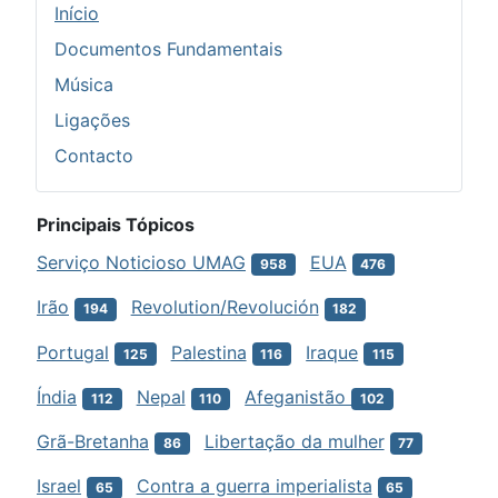
Início
Documentos Fundamentais
Música
Ligações
Contacto
Principais Tópicos
Serviço Noticioso UMAG
EUA
958
476
Irão
Revolution/Revolución
194
182
Portugal
Palestina
Iraque
125
116
115
Índia
Nepal
Afeganistão
112
110
102
Grã-Bretanha
Libertação da mulher
86
77
Israel
Contra a guerra imperialista
65
65