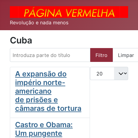
Revolução e nada menos
Cuba
Introduza parte do título
Filtro
Limpar
Qtd. a exibir
A expansão do
império norte-
americano
de prisões e
câmaras de tortura
Castro e Obama:
Um pungente