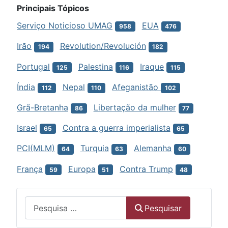
Principais Tópicos
Serviço Noticioso UMAG
EUA
958
476
Irão
Revolution/Revolución
194
182
Portugal
Palestina
Iraque
125
116
115
Índia
Nepal
Afeganistão
112
110
102
Grã-Bretanha
Libertação da mulher
86
77
Israel
Contra a guerra imperialista
65
65
PCI(MLM)
Turquia
Alemanha
64
63
60
França
Europa
Contra Trump
59
51
48
Menu
Pesquisar