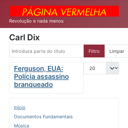
Revolução e nada menos
Carl Dix
Introduza parte do título
Filtro
Limpar
Qtd. a exibir
Ferguson, EUA:
Polícia assassino
branqueado
Início
Documentos Fundamentais
Música