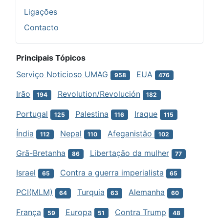
Ligações
Contacto
Principais Tópicos
Serviço Noticioso UMAG
EUA
958
476
Irão
Revolution/Revolución
194
182
Portugal
Palestina
Iraque
125
116
115
Índia
Nepal
Afeganistão
112
110
102
Grã-Bretanha
Libertação da mulher
86
77
Israel
Contra a guerra imperialista
65
65
PCI(MLM)
Turquia
Alemanha
64
63
60
França
Europa
Contra Trump
59
51
48