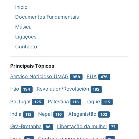
Início
Documentos Fundamentais
Música
Ligações
Contacto
Principais Tópicos
Serviço Noticioso UMAG
EUA
958
476
Irão
Revolution/Revolución
194
182
Portugal
Palestina
Iraque
125
116
115
Índia
Nepal
Afeganistão
112
110
102
Grã-Bretanha
Libertação da mulher
86
77
Israel
Contra a guerra imperialista