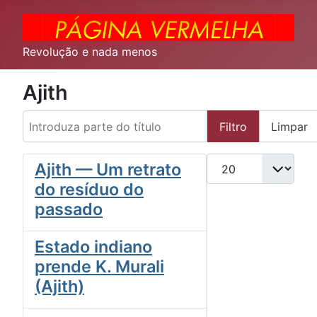
Revolução e nada menos
Ajith
Introduza parte do título
Filtro
Limpar
Qtd. a exibir
Ajith — Um retrato
do resíduo do
passado
Estado indiano
prende K. Murali
(Ajith)