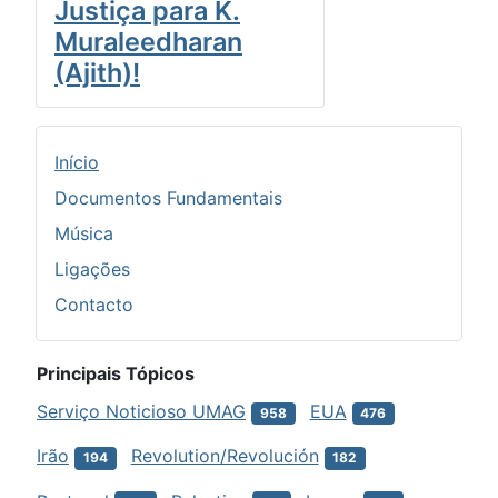
Justiça para K.
Muraleedharan
(Ajith)!
Início
Documentos Fundamentais
Música
Ligações
Contacto
Principais Tópicos
Serviço Noticioso UMAG
EUA
958
476
Irão
Revolution/Revolución
194
182