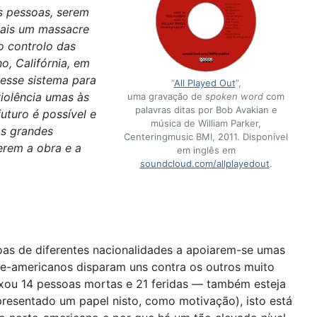
as pessoas, serem
mais um massacre
o controlo das
o, Califórnia, em
esse sistema para
“
All Played Out
”,
iolência umas às
uma gravação de
spoken word
com
palavras ditas por Bob Avakian e
uturo é possível e
música de William Parker,
as grandes
Centeringmusic BMI, 2011. Disponível
erem a obra e a
em inglês em
soundcloud.com/allplayedout
.
as de diferentes nacionalidades a apoiarem-se umas
te-americanos disparam uns contra os outros muito
ixou 14 pessoas mortas e 21 feridas — também esteja
resentado um papel nisto, como motivação), isto está