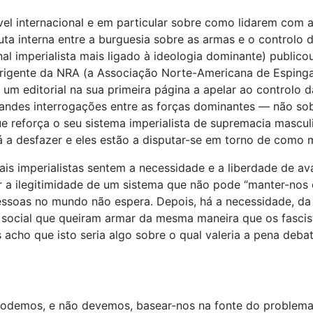
ível internacional e em particular sobre como lidarem com
ta interna entre a burguesia sobre as armas e o controlo 
nal imperialista mais ligado à ideologia dominante) publico
rigente da NRA (a Associação Norte-Americana de Espinga
u um editorial na sua primeira página a apelar ao controlo 
andes interrogações entre as forças dominantes — não sob
 reforça o seu sistema imperialista de supremacia mascul
 a desfazer e eles estão a disputar-se em torno de como 
pais imperialistas sentem a necessidade e a liberdade de 
 a ilegitimidade de um sistema que não pode “manter-nos 
soas no mundo não espera. Depois, há a necessidade, da pe
social que queiram armar da mesma maneira que os fascista
 acho que isto seria algo sobre o qual valeria a pena deb
 podemos, e não devemos, basear-nos na fonte do problema 