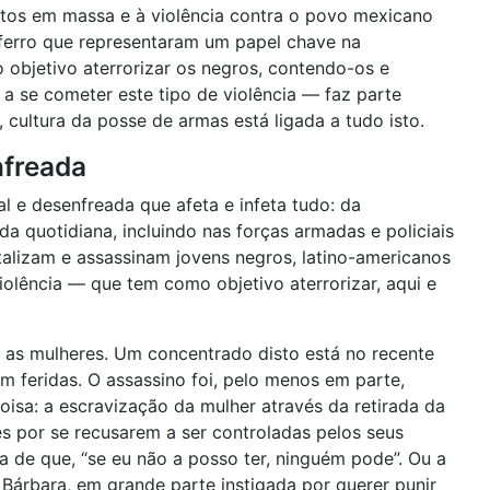
ntos em massa e à violência contra o povo mexicano
-ferro que representaram um papel chave na
 objetivo aterrorizar os negros, contendo-os e
 a se cometer este tipo de violência — faz parte
 cultura da posse de armas está ligada a tudo isto.
nfreada
l e desenfreada que afeta e infeta tudo: da
a quotidiana, incluindo nas forças armadas e policiais
talizam e assassinam jovens negros, latino-americanos
violência — que tem como objetivo aterrorizar, aqui e
ar as mulheres. Um concentrado disto está no recente
m feridas. O assassino foi, pelo menos em parte,
coisa: a escravização da mulher através da retirada da
s por se recusarem a ser controladas pelos seus
 de que, “se eu não a posso ter, ninguém pode”. Ou a
 Bárbara, em grande parte instigada por querer punir