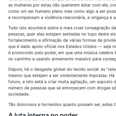
as mulheres por estas não quererem estar com ele, co
como um ser humano pleno mas como algo a ser possuí
e recompensam a violência reacionária, a vingança e 
Tudo isto acontece sobre a mais cruel consagração das
pessoas, quer elas estejam sentadas no topo deste si
fortalecimento e afirmação de várias formas de privilé
que é dado apoio oficial nos Estados Unidos — seja 
é promovido pelo poder, em que uma música celebra br
no caminho e usando armamento massivo para consegui
Depois, há o desgaste global do tecido social: as “rel
mesmo que estejam a ser violentamente impostas. Há
futuro, e isto está a criar muita agitação, um supost
número de pessoas que se entorpecem com drogas só par
sociedade.
Tão dolorosos e horrendos quanto possam ser, estes t
A luta interna no poder