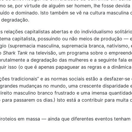
mo se, por virtude de alguém ser homem, lhe fosse devida 
do e dominado. Isto também se vê na cultura masculina d
a degradação.
 relações capitalistas abertas e do individualismo solitár
stema capitalista, possuindo ou não meios de produção — 
gio (supremacia masculina, supremacia branca, nativismo, e
no
Shark Tank
na televisão, um programa sobre o empreende
utalmente a degradação das mulheres e a seguinte fala em
r isso (o que é apenas papaguear as regras e a dinâmica 
ações tradicionais” e as normas sociais estão a desfazer-s
 grandes mudanças no mundo, uma crescente disparidade
o direito masculino branco frustrado e uma imensa quantid
a passarem os dias.) Isto está a contribuir para muita da
iroteios em massa — ainda que diferentes eventos tenham d