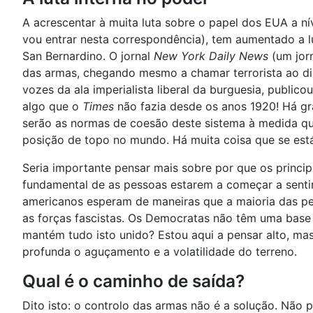
A acrescentar à muita luta sobre o papel dos EUA a n
vou entrar nesta correspondência), tem aumentado a lu
San Bernardino. O jornal
New York Daily News
(um jor
das armas, chegando mesmo a chamar terrorista ao di
vozes da ala imperialista liberal da burguesia, publico
algo que o
Times
não fazia desde os anos 1920! Há gr
serão as normas de coesão deste sistema à medida que
posição de topo no mundo. Há muita coisa que se está
Seria importante pensar mais sobre por que os princi
fundamental de as pessoas estarem a começar a sentir
americanos esperam de maneiras que a maioria das pes
as forças fascistas. Os Democratas não têm uma base 
mantém tudo isto unido? Estou aqui a pensar alto, mas
profunda o aguçamento e a volatilidade do terreno.
Qual é o caminho de saída?
Dito isto: o controlo das armas não é a solução. Não