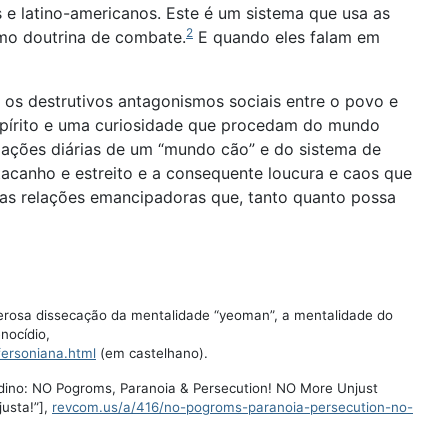
 e latino-americanos. Este é um sistema que usa as
2
mo doutrina de combate.
E quando eles falam em
 os destrutivos antagonismos sociais entre o povo e
pírito e uma curiosidade que procedam do mundo
elações diárias de um “mundo cão” e do sistema de
 tacanho e estreito e a consequente loucura e caos que
sas relações emancipadoras que, tanto quanto possa
osa dissecação da mentalidade “yeoman”, a mentalidade do
nocídio,
ersoniana.html
(em castelhano).
rdino: NO Pogroms, Paranoia & Persecution! NO More Unjust
usta!”],
revcom.us/a/416/no-pogroms-paranoia-persecution-no-