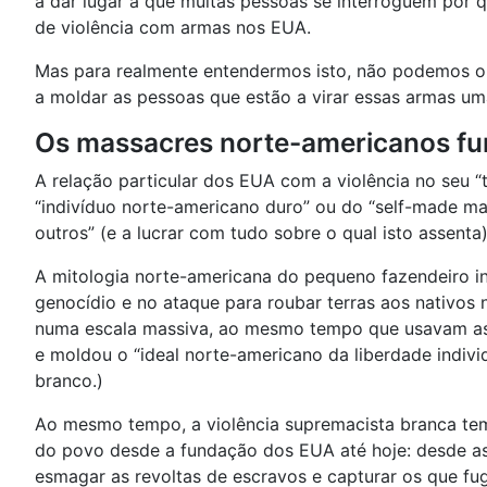
a dar lugar a que muitas pessoas se interroguem por 
de violência com armas nos EUA.
Mas para realmente entendermos isto, não podemos ol
a moldar as pessoas que estão a virar essas armas uma
Os massacres norte-americanos fu
A relação particular dos EUA com a violência no seu “t
“indivíduo norte-americano duro” ou do “self-made ma
outros” (e a lucrar com tudo sobre o qual isto assent
A mitologia norte-americana do pequeno fazendeiro in
genocídio e no ataque para roubar terras aos nativos 
numa escala massiva, ao mesmo tempo que usavam as ar
e moldou o “ideal norte-americano da liberdade indivi
branco.)
Ao mesmo tempo, a violência supremacista branca tem-
do povo desde a fundação dos EUA até hoje: desde as 
esmagar as revoltas de escravos e capturar os que fu