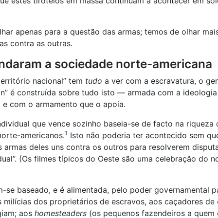
que estes tiroteios em massa continuam a acontecer em sol
har apenas para a questão das armas; temos de olhar mai
s contra as outras.
ndaram a sociedade norte-americana
erritório nacional” tem
tudo
a ver com a escravatura, o gen
n” é construída sobre tudo isto — armada com a ideologia
a) e com o armamento que o apoia.
dividual que vence sozinho baseia-se de facto na riqueza 
1
norte-americanos.
Isto não poderia ter acontecido sem q
mas deles uns contra os outros para resolverem disputas.
dual”. (Os filmes típicos do Oeste são uma celebração do 
se baseado, e é alimentada, pelo poder governamental par
milícias dos proprietários de escravos, aos caçadores de 
giam; aos
homesteaders
(os pequenos fazendeiros a quem o