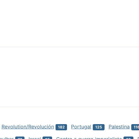
Revolution/Revolución
Portugal
Palestina
182
125
11