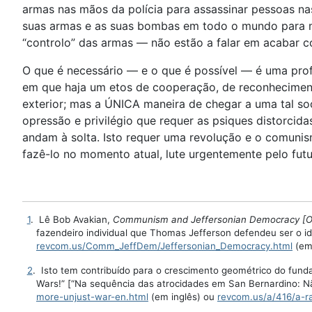
armas nas mãos da polícia para assassinar pessoas nas
suas armas e as suas bombas em todo o mundo para m
“controlo” das armas — não estão a falar em acabar c
O que é necessário — e o que é possível — é uma prof
em que haja um etos de cooperação, de reconhecimen
exterior; mas a ÚNICA maneira de chegar a uma tal so
opressão e privilégio que requer as psiques distorcida
andam à solta. Isto requer uma revolução e o comuni
fazê-lo no momento atual, lute urgentemente pelo futu
1
. Lê Bob Avakian,
Communism and Jeffersonian Democracy [O 
fazendeiro individual que Thomas Jefferson defendeu ser o i
revcom.us/Comm_JeffDem/Jeffersonian_Democracy.html
(em
2
. Isto tem contribuído para o crescimento geométrico do fund
Wars!” [“Na sequência das atrocidades em San Bernardino: N
more-unjust-war-en.html
(em inglês) ou
revcom.us/a/416/a-ra