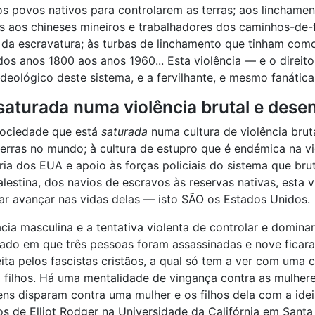
os povos nativos para controlarem as terras; aos linchame
es aos chineses mineiros e trabalhadores dos caminhos-de
 da escravatura; às turbas de linchamento que tinham como
s anos 1800 aos anos 1960... Esta violência — e o direito
eológico deste sistema, e a fervilhante, e mesmo fanática,
saturada numa violência brutal e dese
sociedade que está
saturada
numa cultura de violência bruta
uerras no mundo; à cultura de estupro que é endémica na vid
ria dos EUA e apoio às forças policiais do sistema que bru
lestina, dos navios de escravos às reservas nativas, esta 
ar avançar nas vidas delas — isto SÃO os Estados Unidos.
cia masculina e a tentativa violenta de controlar e domin
rado em que três pessoas foram assassinadas e nove ficara
ita pelos fascistas cristãos, a qual só tem a ver com uma 
filhos. Há uma mentalidade de vingança contra as mulhere
ns disparam contra uma mulher e os filhos dela com a ideia
os de Elliot Rodger na Universidade da Califórnia em Santa