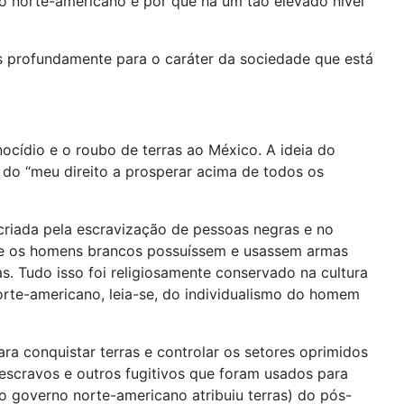
o norte-americano e por que há um tão elevado nível
s profundamente para o caráter da sociedade que está
ocídio e o roubo de terras ao México. A ideia do
 do “meu direito a prosperar acima de todos os
criada pela escravização de pessoas negras e no
ue os homens brancos possuíssem e usassem armas
 Tudo isso foi religiosamente conservado na cultura
norte-americano, leia-se, do individualismo do homem
a conquistar terras e controlar os setores oprimidos
escravos e outros fugitivos que foram usados para
 governo norte-americano atribuiu terras) do pós-