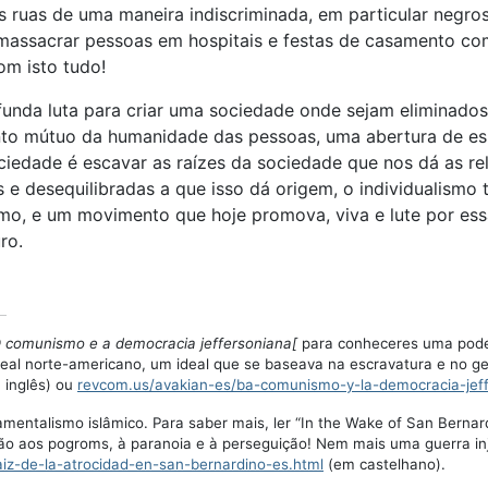
 ruas de uma maneira indiscriminada, em particular negros
assacrar pessoas em hospitais e festas de casamento co
om isto tudo!
unda luta para criar uma sociedade onde sejam eliminados
to mútuo da humanidade das pessoas, uma abertura de es
ciedade é escavar as raízes da sociedade que nos dá as r
s e desequilibradas a que isso dá origem, o individualismo
smo, e um movimento que hoje promova, viva e lute por es
ro.
comunismo e a democracia jeffersoniana[
para conheceres uma poder
deal norte-americano, um ideal que se baseava na escravatura e no ge
 inglês) ou
revcom.us/avakian-es/ba-comunismo-y-la-democracia-jeff
amentalismo islâmico. Para saber mais, ler “In the Wake of San Berna
ão aos pogroms, à paranoia e à perseguição! Nem mais uma guerra inj
iz-de-la-atrocidad-en-san-bernardino-es.html
(em castelhano).