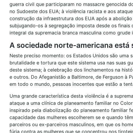
guerra civil que participaram no massacre genocida d
no Sudoeste dos EUA; à violência racista e aos ataqu
construção da infraestrutura dos EUA após a abolição
subjugando-os à segregação imposta desde os finais do
integral da supremacia branca masculina como grude id
A sociedade norte-americana está 
Neste preciso momento: os Estados Unidos são uma 
brutalidade e tortura que este sistema usa nas suas g
deste sistema; à celebração dos linchamentos na histó
e outros. Do Afeganistão a Baltimore, de Ferguson à Pa
em todo o mundo, pessoas inocentes que estão a tent
Uma grande característica desta violência é a suprema
ataque a uma clínica de planeamento familiar no Colo
inspirado pela diabolização do planeamento familiar fe
capacidade das mulheres escolherem se e quando têm 
parceiros ou ex-parceiros masculinos, em que os home
fúria contra as mulheres que se concentrou nos tirotei