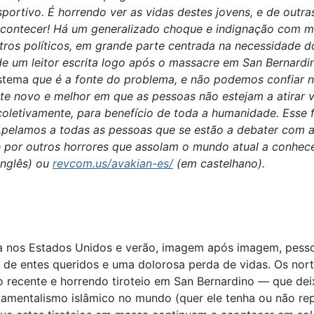
sportivo. É horrendo ver as vidas destes jovens, e de outr
 acontecer! Há um generalizado choque e indignação com 
tros políticos, em grande parte centrada na necessidade d
e um leitor escrita logo após o massacre em San Bernardin
stema
que é a fonte do problema, e não podemos confiar n
te novo e melhor em que as pessoas não estejam a atirar v
letivamente, para benefício de toda a humanidade. Esse f
 Apelamos a todas as pessoas que se estão a debater com 
e por outros horrores que assolam o mundo atual a conhec
nglês) ou
revcom.us/avakian-es/
(em castelhano).
a nos Estados Unidos e verão, imagem após imagem, pesso
 de entes queridos e uma dolorosa perda de vidas. Os nor
o recente e horrendo tiroteio em San Bernardino — que de
amentalismo islâmico no mundo (quer ele tenha ou não rep