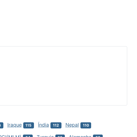
Iraque
Índia
Nepal
6
115
112
110