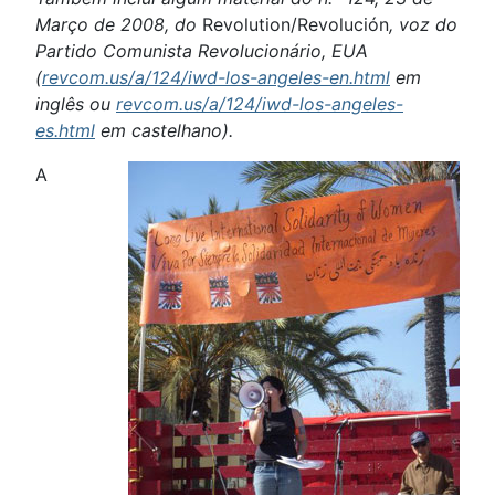
Março de 2008, do
Revolution/Revolución
, voz do
Partido Comunista Revolucionário, EUA
(
revcom.us/a/124/iwd-los-angeles-en.html
em
inglês ou
revcom.us/a/124/iwd-los-angeles-
es.html
em castelhano).
A