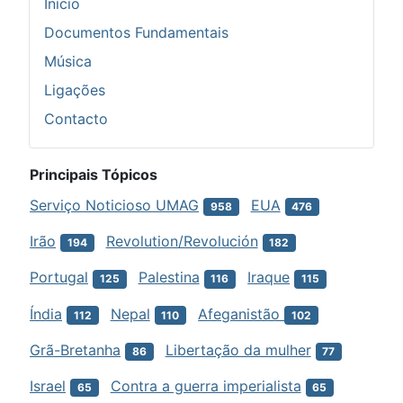
Início
Documentos Fundamentais
Música
Ligações
Contacto
Principais Tópicos
Serviço Noticioso UMAG
EUA
958
476
Irão
Revolution/Revolución
194
182
Portugal
Palestina
Iraque
125
116
115
Índia
Nepal
Afeganistão
112
110
102
Grã-Bretanha
Libertação da mulher
86
77
Israel
Contra a guerra imperialista
65
65