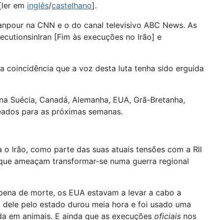
[ler em
inglês
/
castelhano
].
Amanpour na CNN e o do canal televisivo ABC News. As
cutionsinIran [Fim às execuções no Irão] e
 coincidência que a voz desta luta tenha sido erguida
 na Suécia, Canadá, Alemanha, EUA, Grã-Bretanha,
eados para as próximas semanas.
o Irão, como parte das suas atuais tensões com a RII
as que ameaçam transformar-se numa guerra regional
 pena de morte, os EUA estavam a levar a cabo a
 dele pelo estado durou meia hora e foi usado uma
ada em animais. E ainda que as execuções
oficiais
nos