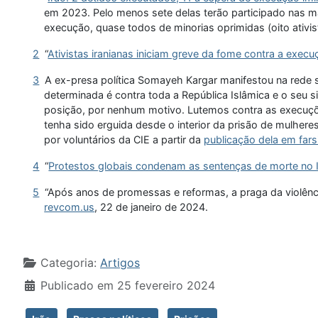
em 2023. Pelo menos sete delas terão participado nas m
execução, quase todos de minorias oprimidas (oito ativis
2
“
Ativistas iranianas iniciam greve da fome contra a e
3
A ex-presa política Somayeh Kargar manifestou na rede soc
determinada é contra toda a República Islâmica e o seu
posição, por nenhum motivo. Lutemos contra as execuções 
tenha sido erguida desde o interior da prisão de mulhere
por voluntários da CIE a partir da
publicação dela em fars
4
“
Protestos globais condenam as sentenças de morte no 
5
“Após anos de promessas e reformas, a praga da violência
revcom.us
, 22 de janeiro de 2024.
Detalhes
Categoria:
Artigos
Publicado em 25 fevereiro 2024