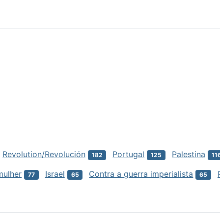
Revolution/Revolución
Portugal
Palestina
182
125
11
mulher
Israel
Contra a guerra imperialista
77
65
65