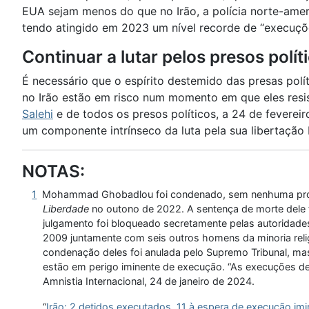
EUA sejam menos do que no Irão, a polícia norte-amer
tendo atingido em 2023 um nível recorde de “execuç
Continuar a lutar pelos presos polít
É necessário que o espírito destemido das presas polí
no Irão estão em risco num momento em que eles resist
Salehi
e de todos os presos políticos, a 24 de fevereir
um componente intrínseco da luta pela sua libertação
NOTAS:
1
Mohammad Ghobadlou foi condenado, sem nenhuma prova pa
Liberdade
no outono de 2022. A sentença de morte dele ti
julgamento foi bloqueado secretamente pelas autoridades
2009 juntamente com seis outros homens da minoria reli
condenação deles foi anulada pelo Supremo Tribunal, ma
estão em perigo iminente de execução. “As execuções d
Amnistia Internacional, 24 de janeiro de 2024.
“
Irão: 2 detidos executados, 11 à espera de execução imi