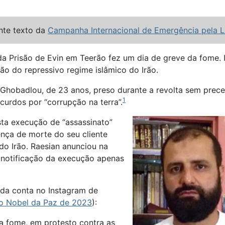
te texto da
Campanha Internacional de Emergência pela Li
 da Prisão de Evin em Teerão fez um dia de greve da fome. 
o do repressivo regime islâmico do Irão.
 Ghobadlou, de 23 anos, preso durante a revolta sem pr
1
curdos por “corrupção na terra”.
ta execução de “assassinato”
ença de morte do seu cliente
do Irão. Raesian anunciou na
a notificação da execução apenas
da conta no Instagram de
o Nobel da Paz de 2023
):
da fome, em protesto contra as