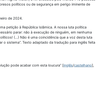
 presos políticos ou de segurança em perigo iminente de
neiro de 2024.
a petição à República Islâmica. A nossa luta política
ecessário parar: não à execução de ninguém, em nenhuma
íticos! (...) Não é uma coincidência que a voz desta luta
r o sistema”. Texto adaptado da tradução para inglês feita
olução pode acabar com esta loucura” [
inglês
/
castelhano
],