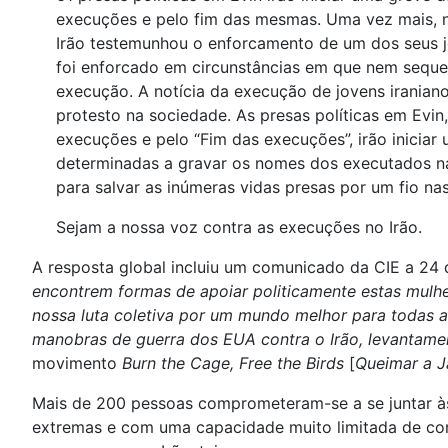
execuções e pelo fim das mesmas. Uma vez mais, na 
Irão testemunhou o enforcamento de um dos seus
foi enforcado em circunstâncias em que nem sequer 
execução. A notícia da execução de jovens iranian
protesto na sociedade. As presas políticas em Evin
execuções e pelo “Fim das execuções”, irão inicia
determinadas a gravar os nomes dos executados na
para salvar as inúmeras vidas presas por um fio nas 
Sejam a nossa voz contra as execuções no Irão.
A resposta global incluiu um comunicado da CIE a 24 de
encontrem formas de apoiar politicamente estas mulhe
nossa luta coletiva por um mundo melhor para todas a
manobras de guerra dos EUA contra o Irão, levantame
movimento
Burn the Cage, Free the Birds
[
Queimar a J
Mais de 200 pessoas comprometeram-se a se juntar às 
extremas e com uma capacidade muito limitada de comu