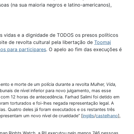
oas (na sua maioria negros e latino-americanos),
 As vidas e a dignidade de TODOS os presos políticos
te de revolta cultural pela libertação de
Toomaj
os para participares
. O apelo ao fim das execuções é
to e morte de um polícia durante a revolta
Mulher, Vida,
bunais de nível inferior para novo julgamento, mas esse
 com 12 horas de antecedência. Farhad Salimi foi detido em
am torturados e foi-lhes negada representação legal. A
s. Quatro deles já foram executados e os restantes três
presentam um novo nível de crueldade” [
inglês
/
castelhano
],
uman Rights Watch, a RII executou pelo menos 746 pessoas