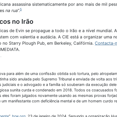
icana assassina sistematicamente por ano mais de mil pess
5
ões
na rua
”.
icos no Irão
ticas de Evin se propague a todo o Irão e a nível mundial.
em com valentia e audácia. A CIE está a organizar uma noi
o no Starry Plough Pub, em Berkeley, Califórnia.
Contacta-n
 IMEDIATA.
ra além de uma confissão obtida sob tortura, pelo atropelamen
nha sido anulada pelo Supremo Tribunal e enviada de volta aos tri
 judiciais e o advogado e a família só souberam da execução dele
giosa sunita curda e condenado em 2018. Todos os coacusados for
s eles foram julgados novamente usando as mesmas provas forjada
e um manifestante com deficiência mental e de um homem curdo re
nente
”,
hrw.org
, 23 de janeiro de 2024. Segundo a organização H