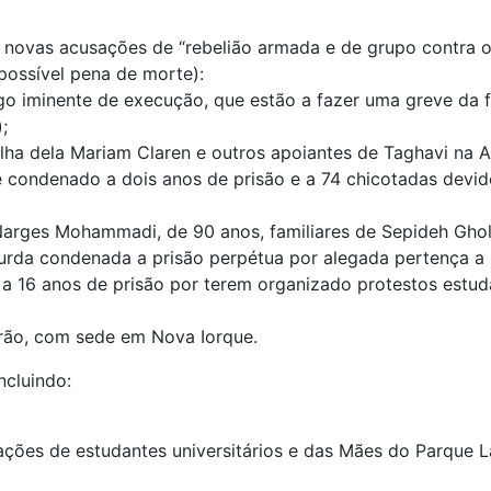
 novas acusações de “rebelião armada e de grupo contra o
possível pena de morte):
go iminente de execução, que estão a fazer uma greve da f
);
ilha dela Mariam Claren e outros apoiantes de Taghavi na 
e condenado a dois anos de prisão e a 74 chicotadas devi
e Narges Mohammadi, de 90 anos, familiares de Sepideh Gho
 curda condenada a prisão perpétua por alegada pertença a
a 16 anos de prisão por terem organizado protestos estuda
rão, com sede em Nova Iorque.
ncluindo:
ações de estudantes universitários e das Mães do Parque L