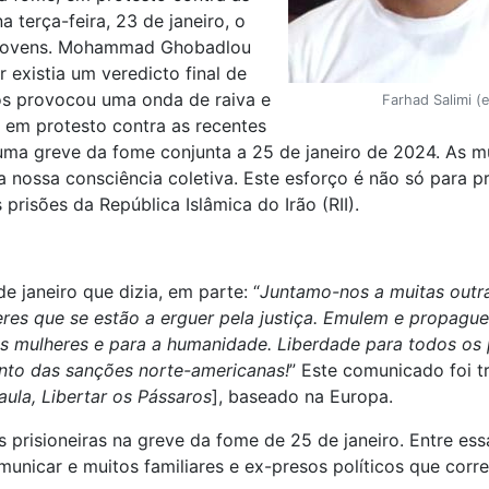
terça-feira, 23 de janeiro, o
 jovens. Mohammad Ghobadlou
existia um veredicto final de
os provocou uma onda de raiva e
Farhad Salimi 
, em protesto contra as recentes
r uma greve da fome conjunta a 25 de janeiro de 2024. As 
 nossa consciência coletiva. Este esforço é não só para
prisões da República Islâmica do Irão (RII).
 janeiro que dizia, em parte: “
Juntamo-nos a muitas outra
res que se estão a erguer pela justiça. Emulem e propague
s mulheres e para a humanidade. Liberdade para todos os p
nto das sanções norte-americanas!
” Este comunicado foi t
aula, Libertar os Pássaros
], baseado na Europa.
prisioneiras na greve da fome de 25 de janeiro. Entre es
nicar e muitos familiares e ex-presos políticos que corr