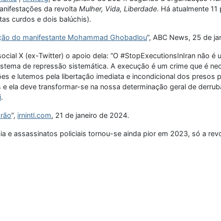
anifestações da revolta
Mulher, Vida, Liberdade
. Há atualmente 11
tas curdos e dois balúchis).
xecução do manifestante Mohammad Ghobadlou
”, ABC News, 25 de ja
ial X (ex-Twitter) o apoio dela: “O #StopExecutionsInIran não é um
 sistema de repressão sistemática. A execução é um crime que é n
e lutemos pela libertação imediata e incondicional dos presos pol
s e ela deve transformar-se na nossa determinação geral de derruba
i
.
Irão
”,
irnintl.com
, 21 de janeiro de 2024.
 e assassinatos policiais tornou-se ainda pior em 2023, só a rev