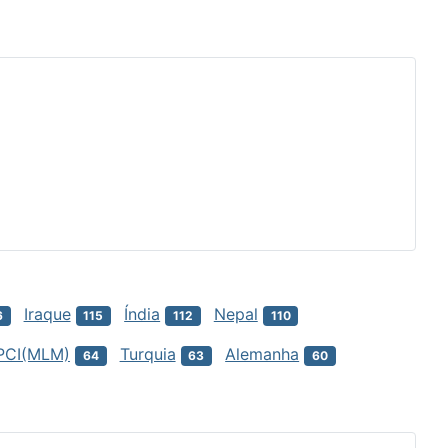
Iraque
Índia
Nepal
6
115
112
110
PCI(MLM)
Turquia
Alemanha
64
63
60