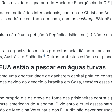
 Reino Unido e signatário do Apelo de Emergência da CIE 
gada em noticiários internacionais, como o de Christiane 
ciais no Irão e em todo o mundo, com os
hashtags
#StopExe
n não é uma petição à República Islâmica. (...) Não é uma
foram organizados muitos protestos pela diáspora iraniana
4
s, Austrália e Finlândia.
Outros protestos estão a ser plan
 EUA estão a pescar em águas turvas
mo uma oportunidade de ganharem capital político contra 
icadas devido ao genocídio israelita em Gaza, tensões ess
 no próprio dia da greve da fome das prisioneiras contra a
rte-americano do Alabama. O violento e cruel assassinato
ção de Medicina Veterinária dos EUA diz não dever ser us