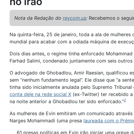
no Irão
Nota da Redação do
revcom.us
:
Recebemos o seguin
Na quinta-feira, 25 de janeiro, toda a ala de mulheres
mundial para acabar com a odiada máquina de execuçã
Dois dias antes, o regime tinha enforcado Mohammad
Farhad Salimi, condenado juntamente com seis outros 
O advogado de Ghobadlou, Amir Raesian, qualificou es
sem “nenhum fundamento legal”. Ele disse que “a sent
tinha sido inicialmente anulada pelo Supremo Tribunal 
conta dele na rede social X
(ex-Twitter) ter recebido 
2
na noite anterior a Ghobadlou ter sido enforcado.”
As mulheres de Evin emitiram um comunicado através 
Narges Mohammadi (uma presa
laureada com o Prémi
61 presas políticas em Evin irão iniciar uma greve 