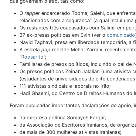
que governam o Irão, tais como:
O
rapper
encarcerado Toomaj Salehi, que enfrenta
relacionados com a segurança” (a qual inclui uma 
Os restantes três coacusados com Salimi, em peri
37 ex-presas políticas em Evin (ver o
comunicado
Navid Taghavi, presa em liberdade temporária, a f
A estrela
pop
rebelde Mehdi Yarrahi, recentement
“
Roosarito
”;
Familiares de presos políticos, incluindo o pai d
Os presos políticos Zeinab Jalalian (uma ativista
(estudantes de universidades de elite condenados 
111 ativistas sindicais e laborais no Irão;
Hadi Ghaemi, do Centro de Direitos Humanos do I
Foram publicadas importantes declarações de apoio, i
da ex-presa política Somayeh Kargar;
da Associação de Escritores Iranianos, de organiz
de mais de 300 mulheres ativistas iranianas;