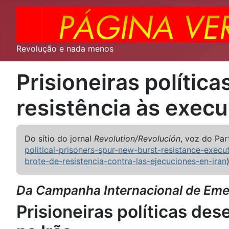
Revolução e nada menos
Prisioneiras políti
resistência às execu
Do sítio do jornal
Revolution/Revolución
, voz do Pa
political-prisoners-spur-new-burst-resistance-execut
brote-de-resistencia-contra-las-ejecuciones-en-iran
)
Da Campanha Internacional de Emerg
Prisioneiras políticas de