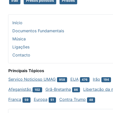
Irão
Presos políticos
Prisões
Início
Documentos Fundamentais
Música
Ligações
Contacto
Principais Tópicos
Serviço Noticioso UMAG
EUA
Irão
958
476
194
Afeganistão
Grã-Bretanha
Libertação da 
102
86
França
Europa
Contra Trump
59
51
48