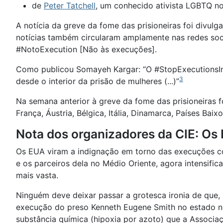
de
Peter Tatchell
, um conhecido ativista LGBTQ no
A notícia da greve da fome das prisioneiras foi divul
notícias também circularam amplamente nas redes so
#NotoExecution [Não às execuções].
Como publicou Somayeh Kargar: “O #StopExecutionsInIra
3
desde o interior da prisão de mulheres (...)”
Na semana anterior à greve da fome das prisioneiras 
França, Áustria, Bélgica, Itália, Dinamarca, Países Baixo
Nota dos organizadores da CIE: Os
Os EUA viram a indignação em torno das execuções co
e os parceiros dela no Médio Oriente, agora intensif
mais vasta.
Ninguém deve deixar passar a grotesca ironia de que,
execução do preso Kenneth Eugene Smith no estado no
substância química (hipoxia por azoto) que a Associa