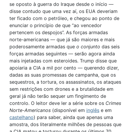
se oposto à guerra do Iraque desde o início —
disse contudo que uma vez aí, os EUA deveriam
ter ficado com o petróleo, e chegou ao ponto de
enunciar o princípio de que “ao vencedor
pertencem os despojos”. As forças armadas
norte-americanas — que já são maiores e mais
poderosamente armadas que
o conjunto
das seis
forças armadas seguintes — serão agora ainda
mais injetadas com esteroides. Trump disse que
apoiaria a CIA a mil por cento — querendo dizer,
dadas as suas promessas de campanha, que os
sequestros, a tortura, os assassinatos, os ataques
sem restrições com drones e a brutalidade em
geral já não terão sequer um fingimento de
controlo. O leitor deve ler a série sobre os
Crimes
Norte-Americanos
(disponível em
inglês
e em
castelhano
) para saber, ainda que apenas uma
amostra, dos literalmente milhões de pessoas que
a CIA matou e torturou durante os últimos 70