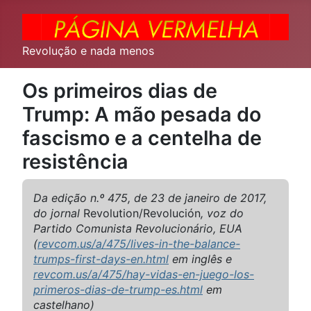
Revolução e nada menos
Os primeiros dias de
Trump: A mão pesada do
fascismo e a centelha de
resistência
Da edição n.º 475, de 23 de janeiro de 2017,
do jornal
Revolution/Revolución
, voz do
Partido Comunista Revolucionário, EUA
(
revcom.us/a/475/lives-in-the-balance-
trumps-first-days-en.html
em inglês e
revcom.us/a/475/hay-vidas-en-juego-los-
primeros-dias-de-trump-es.html
em
castelhano)