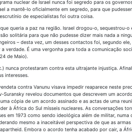
ograma nuclear de Israel nunca foi segredo para os governo
el a mantê-lo oficialmente em segredo, para que pudessem
crutínio de especialistas foi outra coisa.
que queria a paz na região. Israel drogou-o, sequestrou-o 
isão solitária para que não pudesse dizer mais nada a ning
ngeiros – desta vez, um desses contactos foi, segundo el
er a verdade. É uma vergonha para toda a comunicação soci
 24 de Maio).
.) nunca protestaram contra esta ultrajante injustiça. Afi
s interesses.
ua vendeta contra Vanunu visava impedir reaparece neste p
-Suransky revelou documentos que descrevem um acordo mil
 uma cópia de um acordo assinado e as actas de uma reuniã
nder à África do Sul mísseis nucleares. As conversações to
ses em 1973 como sendo ideológica além de militar, numa c
derando mesmo a inaceitável perspectiva de que as armas 
 apartheid. Embora o acordo tenha acabado por cair, a Áf