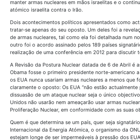
manter armas nucleares em mãos israelitas e o conti
atómico israelita contra o Irão.
Dois acontecimentos políticos apresentados como ac
tratar-se apenas do seu oposto. Um deles foi a revela
de armas nucleares, tal como ela foi detalhada num n
outro foi o acordo assinado pelos 189 países signatá
realização de uma conferência em 2012 para discutir t
A Revisão da Postura Nuclear datada de 6 de Abril é
Obama fosse o primeiro presidente norte-americano a d
os EUA nunca usariam armas nucleares a menos que f
claramente o oposto: Os EUA “não estão actualmente 
dissuasão de um ataque nuclear seja o único objectivo 
Unidos não usarão nem ameaçarão usar armas nuclear
Proliferação Nuclear, em conformidade com as suas ob
Quem é que determina se um país, quer seja signatár
Internacional da Energia Atómica, o organismo da ON
estejam longe de ser impermeáveis à pressão dos EUA