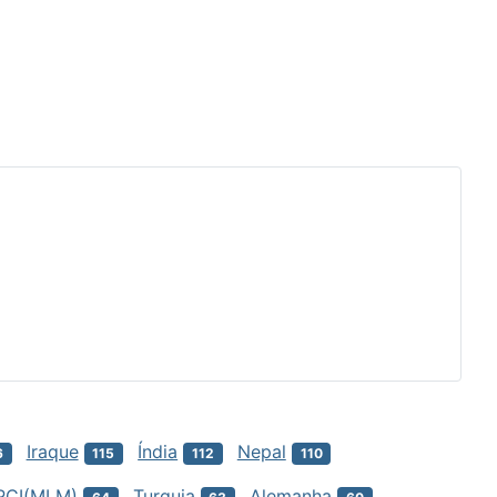
Iraque
Índia
Nepal
6
115
112
110
PCI(MLM)
Turquia
Alemanha