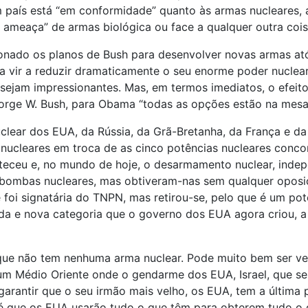
 país está “em conformidade” quanto às armas nucleares, a
a ameaça” de armas biológica ou face a qualquer outra coi
ado os planos de Bush para desenvolver novas armas atómi
 a vir a reduzir dramaticamente o seu enorme poder nucl
ejam impressionantes. Mas, em termos imediatos, o efeito p
orge W. Bush, para Obama “todas as opções estão na mesa”,
clear dos EUA, da Rússia, da Grã-Bretanha, da França e d
ucleares em troca de as cinco potências nucleares conc
onteceu e, no mundo de hoje, o desarmamento nuclear, in
m bombas nucleares, mas obtiveram-nas sem qualquer opos
oi signatária do TNPN, mas retirou-se, pelo que é um pote
nda e nova categoria que o governo dos EUA agora criou, 
o que não tem nenhuma arma nuclear. Pode muito bem ser ver
num Médio Oriente onde o gendarme dos EUA, Israel, que se
arantir que o seu irmão mais velho, os EUA, tem a última
a é que os EUA usarão tudo o que têm para obterem tudo 