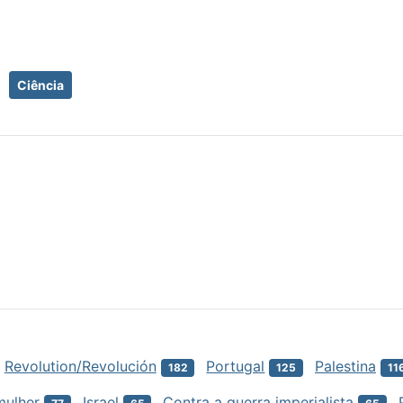
Ciência
Revolution/Revolución
Portugal
Palestina
182
125
11
mulher
Israel
Contra a guerra imperialista