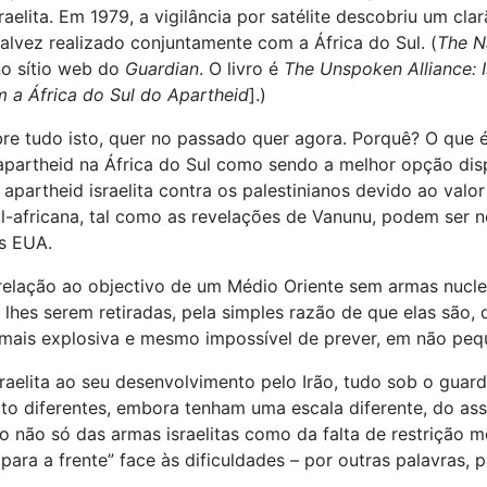
aelita. Em 1979, a vigilância por satélite descobriu um cl
talvez realizado conjuntamente com a África do Sul. (
The N
o sítio web do
Guardian
. O livro é
The Unspoken Alliance: I
m a África do Sul do Apartheid
].)
re tudo isto, quer no passado quer agora. Porquê? O que 
artheid na África do Sul como sendo a melhor opção dispo
artheid israelita contra os palestinianos devido ao valor 
sul-africana, tal como as revelações de Vanunu, podem ser n
s EUA.
relação ao objectivo de um Médio Oriente sem armas nuclea
lhes serem retiradas, pela simples razão de que elas são, 
mais explosiva e mesmo impossível de prever, em não pequ
raelita ao seu desenvolvimento pelo Irão, tudo sob o guard
ito diferentes, embora tenham uma escala diferente, do as
 não só das armas israelitas como da falta de restrição m
ara a frente” face às dificuldades – por outras palavras, p