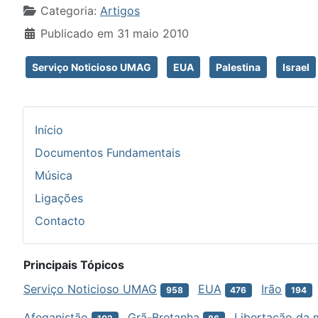
Detalhes
Categoria:
Artigos
Publicado em 31 maio 2010
Serviço Noticioso UMAG
EUA
Palestina
Israel
Início
Documentos Fundamentais
Música
Ligações
Contacto
Principais Tópicos
Serviço Noticioso UMAG
EUA
Irão
958
476
194
Afeganistão
Grã-Bretanha
Libertação da 