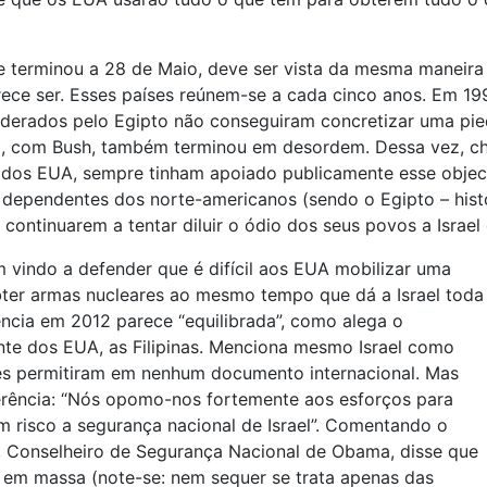
 terminou a 28 de Maio, deve ser vista da mesma maneira 
ece ser. Esses países reúnem-se a cada cinco anos. Em 199
iderados pelo Egipto não conseguiram concretizar uma pi
05, com Bush, também terminou em desordem. Dessa vez, c
o dos EUA, sempre tinham apoiado publicamente esse object
s dependentes dos norte-americanos (sendo o Egipto – hist
 continuarem a tentar diluir o ódio dos seus povos a Israel
indo a defender que é difícil aos EUA mobilizar uma
obter armas nucleares ao mesmo tempo que dá a Israel toda
ência em 2012 parece “equilibrada”, como alega o
nte dos EUA, as Filipinas. Menciona mesmo Israel como
es permitiram em nenhum documento internacional. Mas
erência: “Nós opomo-nos fortemente aos esforços para
m risco a segurança nacional de Israel”. Comentando o
, Conselheiro de Segurança Nacional de Obama, disse que
 em massa (note-se: nem sequer se trata apenas das