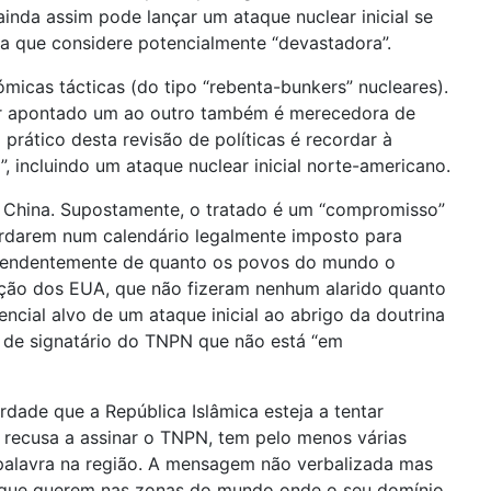
inda assim pode lançar um ataque nuclear inicial se
sa que considere potencialmente “devastadora”.
cas tácticas (do tipo “rebenta-bunkers” nucleares).
ear apontado um ao outro também é merecedora de
rático desta revisão de políticas é recordar à
 incluindo um ataque nuclear inicial norte-americano.
a China. Supostamente, o tratado é um “compromisso”
ordarem num calendário legalmente imposto para
dependentemente de quanto os povos do mundo o
ição dos EUA, que não fizeram nenhum alarido quanto
ncial alvo de um ataque inicial ao abrigo da doutrina
a de signatário do TNPN que não está “em
dade que a República Islâmica esteja a tentar
 recusa a assinar o TNPN, tem pelo menos várias
 palavra na região. A mensagem não verbalizada mas
o que querem nas zonas do mundo onde o seu domínio