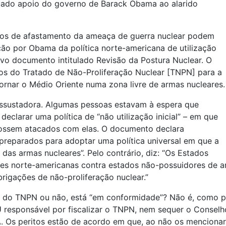
nuado apoio do governo de Barack Obama ao alarido
tos de afastamento da ameaça de guerra nuclear podem
ção por Obama da política norte-americana de utilização
ovo documento intitulado Revisão da Postura Nuclear. O
rios do Tratado de Não-Proliferação Nuclear [TNPN] para a
ornar o Médio Oriente numa zona livre de armas nucleares.
 assustadora. Algumas pessoas estavam à espera que
eclarar uma política de “não utilização inicial” – em que
ossem atacados com elas. O documento declara
preparados para adoptar uma política universal em que a
das armas nucleares”. Pelo contrário, diz: “Os Estados
es norte-americanas contra estados não-possuidores de a
rigações de não-proliferação nuclear.”
io do TNPN ou não, está “em conformidade”? Não é, como p
U responsável por fiscalizar o TNPN, nem sequer o Conse
. Os peritos estão de acordo em que, ao não os menciona