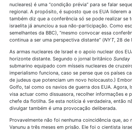
nucleares) é uma “condição prévia” para se falar seq
regional. A propósito, é suposto que os EUA liderem 
também diz que a conferência só se pode realizar se 
israelita já anunciou a sua não-participação. Como e
semelhantes da BBC), “mesmo convocar essa conferênci
continua a ser uma perspectiva distante” (
NYT
, 28 de
As armas nucleares de Israel e o apoio nuclear dos E
horizonte distante. Segundo o jornal britânico
Sunday 
submarino equipado com mísseis nucleares de cruzeiro
imperialismo funciona, caso se pense que os países c
de judeus que potenciam um novo holocausto.) Embo
Golfo, tal como os navios de guerra dos EUA. Agora, 
visa actuar como dissuasora, recolher informações e p
chefe da flotilha. Se esta notícia é verdadeira, então
divulgar também é uma provocação deliberada.
Provavelmente não foi nenhuma coincidência que, ao 
Vanunu a três meses em prisão. Ele foi o cientista is