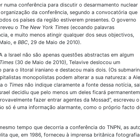
uer numa conferência para discutir o desarmamento nuclear
a organização da conferência, segundo a convocatória que
todos os países da região estiverem presentes. O governo
screveu o
The New York Times
(ecoando palavras
a, e muito menos atingir qualquer dos seus objectivos,
 Maio, e
BBC
, 29 de Maio de 2010).
UA a Israel não são apenas questões abstractas em algum
Times
(30 de Maio de 2010), Telavive deslocou um
 para o litoral iraniano e destacou mais dois. (Os submar
apitalistas monopolistas podem alterar a sua natureza: a 
ra o
Times
não indique claramente a fonte dessa notícia, s
Israel decidiu que pelo menos um deles ficará permanentem
rovavelmente fazer entrar agentes da Mossad”, escreveu o 
 não só é uma informação alarmante, como o próprio facto d
mesmo tempo que decorria a conferência do TNPN, as aut
raelita que, em 1986, forneceu à imprensa britânica fotogr