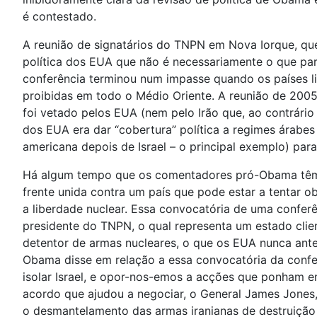
é contestado.
A reunião de signatários do TNPN em Nova Iorque, que
política dos EUA que não é necessariamente o que par
conferência terminou num impasse quando os países l
proibidas em todo o Médio Oriente. A reunião de 20
foi vetado pelos EUA (nem pelo Irão que, ao contrári
dos EUA era dar “cobertura” política a regimes árabe
americana depois de Israel – o principal exemplo) para
Há algum tempo que os comentadores pró-Obama têm v
frente unida contra um país que pode estar a tentar 
a liberdade nuclear. Essa convocatória de uma confer
presidente do TNPN, o qual representa um estado clie
detentor de armas nucleares, o que os EUA nunca ant
Obama disse em relação a essa convocatória da conf
isolar Israel, e opor-nos-emos a acções que ponham e
acordo que ajudou a negociar, o General James Jones
o desmantelamento das armas iranianas de destruição