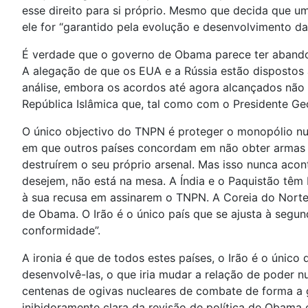
esse direito para si próprio. Mesmo que decida que um
ele for “garantido pela evolução e desenvolvimento d
É verdade que o governo de Obama parece ter abandon
A alegação de que os EUA e a Rússia estão dispostos
análise, embora os acordos até agora alcançados não s
República Islâmica que, tal como com o Presidente Ge
O único objectivo do TNPN é proteger o monopólio nu
em que outros países concordam em não obter armas n
destruírem o seu próprio arsenal. Mas isso nunca ac
desejem, não está na mesa. A Índia e o Paquistão tê
à sua recusa em assinarem o TNPN. A Coreia do Norte f
de Obama. O Irão é o único país que se ajusta à segu
conformidade”.
A ironia é que de todos estes países, o Irão é o únic
desenvolvê-las, o que iria mudar a relação de poder 
centenas de ogivas nucleares de combate de forma a g
inibidoramente clara da revisão de política de Obam