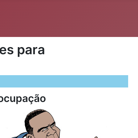
es para
eocupação
o