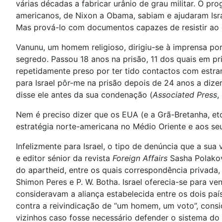
várias décadas a fabricar urânio de grau militar. O pr
americanos, de Nixon a Obama, sabiam e ajudaram Isra
Mas prová-lo com documentos capazes de resistir ao es
Vanunu, um homem religioso, dirigiu-se à imprensa por
segredo. Passou 18 anos na prisão, 11 dos quais em pr
repetidamente preso por ter tido contactos com estra
para Israel pôr-me na prisão depois de 24 anos a diz
disse ele antes da sua condenação (
Associated Press
,
Nem é preciso dizer que os EUA (e a Grã-Bretanha, etc
estratégia norte-americana no Médio Oriente e aos seu
Infelizmente para Israel, o tipo de denúncia que a s
e editor sénior da revista
Foreign Affairs
Sasha Polakov
do apartheid, entre os quais correspondência privada,
Shimon Peres e P. W. Botha. Israel oferecia-se para ve
consideravam a aliança estabelecida entre os dois paí
contra a reivindicação de “um homem, um voto”, consi
vizinhos caso fosse necessário defender o sistema do