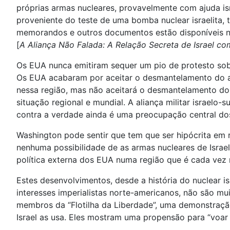
próprias armas nucleares, provavelmente com ajuda isr
proveniente do teste de uma bomba nuclear israelita, 
memorandos e outros documentos estão disponíveis n
[
A Aliança Não Falada: A Relação Secreta de Israel co
Os EUA nunca emitiram sequer um pio de protesto sob
Os EUA acabaram por aceitar o desmantelamento do ap
nessa região, mas não aceitará o desmantelamento do ap
situação regional e mundial. A aliança militar israelo-
contra a verdade ainda é uma preocupação central do
Washington pode sentir que tem que ser hipócrita em 
nenhuma possibilidade de as armas nucleares de Israel 
política externa dos EUA numa região que é cada vez 
Estes desenvolvimentos, desde a história do nuclear is
interesses imperialistas norte-americanos, não são mu
membros da “Flotilha da Liberdade”, uma demonstração
Israel as usa. Eles mostram uma propensão para “voar p