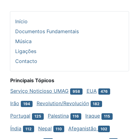
Início
Documentos Fundamentais
Música
Ligações
Contacto
Principais Tópicos
Serviço Noticioso UMAG
EUA
958
476
Irão
Revolution/Revolución
194
182
Portugal
Palestina
Iraque
125
116
115
Índia
Nepal
Afeganistão
112
110
102