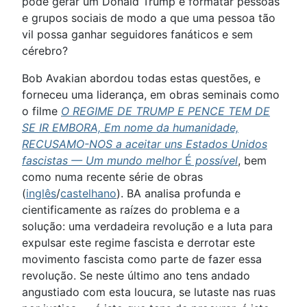
pode gerar um Donald Trump e formatar pessoas
e grupos sociais de modo a que uma pessoa tão
vil possa ganhar seguidores fanáticos e sem
cérebro?
Bob Avakian abordou todas estas questões, e
forneceu uma liderança, em obras seminais como
o filme
O REGIME DE TRUMP E PENCE TEM DE
SE IR EMBORA, Em nome da humanidade,
RECUSAMO-NOS a aceitar uns Estados Unidos
fascistas — Um mundo melhor
É
possível
, bem
como numa recente série de obras
(
inglês
/
castelhano
). BA analisa profunda e
cientificamente as raízes do problema e a
solução: uma verdadeira revolução e a luta para
expulsar este regime fascista e derrotar este
movimento fascista como parte de fazer essa
revolução. Se neste último ano tens andado
angustiado com esta loucura, se lutaste nas ruas