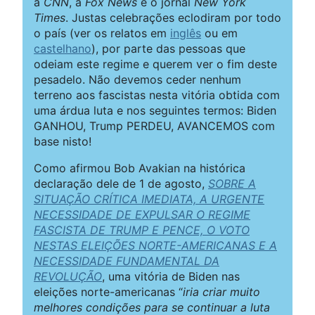
a
CNN
, a
Fox News
e o jornal
New York
Times
. Justas celebrações eclodiram por todo
o país (ver os relatos em
inglês
ou em
castelhano
), por parte das pessoas que
odeiam este regime e querem ver o fim deste
pesadelo. Não devemos ceder nenhum
terreno aos fascistas nesta vitória obtida com
uma árdua luta e nos seguintes termos: Biden
GANHOU, Trump PERDEU, AVANCEMOS com
base nisto!
Como afirmou Bob Avakian na histórica
declaração dele de 1 de agosto,
SOBRE A
SITUAÇÃO CRÍTICA IMEDIATA, A URGENTE
NECESSIDADE DE EXPULSAR O REGIME
FASCISTA DE TRUMP E PENCE, O VOTO
NESTAS ELEIÇÕES NORTE-AMERICANAS E A
NECESSIDADE FUNDAMENTAL DA
REVOLUÇÃO
, uma vitória de Biden nas
eleições norte-americanas “
iria criar muito
melhores condições para se continuar a luta