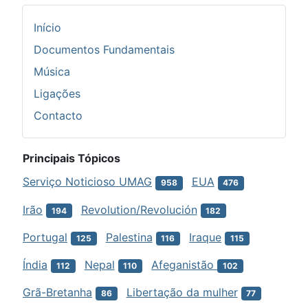
Início
Documentos Fundamentais
Música
Ligações
Contacto
Principais Tópicos
Serviço Noticioso UMAG
EUA
958
476
Irão
Revolution/Revolución
194
182
Portugal
Palestina
Iraque
125
116
115
Índia
Nepal
Afeganistão
112
110
102
Grã-Bretanha
Libertação da mulher
86
77