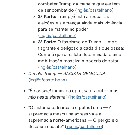
combater Trump da maneira que ele tem
de ser combatido (
inglês
/
castelhano
)
2ª Parte:
Trump
já
está a roubar as
eleições e a ameaçar ainda mais violência
para se manter no poder
(
inglês
/
castelhano
)
3ª Parte:
O fascismo de Trump — mais
flagrante e perigoso a cada dia que passa:
Como é que uma luta determinada e uma
mobilização massiva o poderia derrotar
(
inglês
/
castelhano
)
Donald Trump — RACISTA GENOCIDA
(
inglês
/
castelhano
)
“
É possível
eliminar a opressão racial — mas
não neste sistema
” (
inglês
/
castelhano
)
“O sistema patriarcal e o patriotismo — A
supremacia masculina agressiva e a
supremacia norte-americana — O perigo e o
desafio imediato” (
inglês
/
castelhano
)