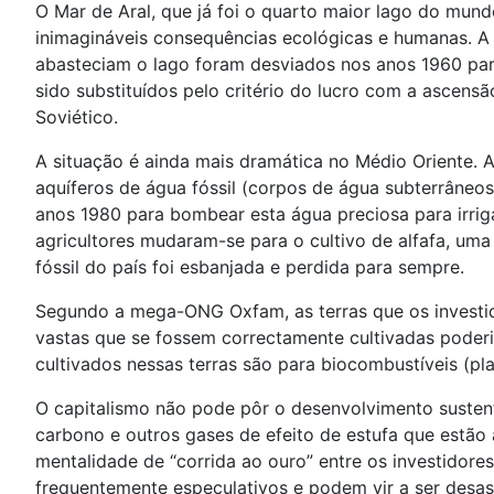
O Mar de Aral, que já foi o quarto maior lago do mund
inimagináveis consequências ecológicas e humanas. A t
abasteciam o lago foram desviados nos anos 1960 para
sido substituídos pelo critério do lucro com a ascens
Soviético.
A situação é ainda mais dramática no Médio Oriente. 
aquíferos de água fóssil (corpos de água subterrâneos
anos 1980 para bombear esta água preciosa para irrigar
agricultores mudaram-se para o cultivo de alfafa, um
fóssil do país foi esbanjada e perdida para sempre.
Segundo a mega-ONG Oxfam, as terras que os investi
vastas que se fossem correctamente cultivadas poderi
cultivados nessas terras são para biocombustíveis (pl
O capitalismo não pode pôr o desenvolvimento sustentá
carbono e outros gases de efeito de estufa que estão 
mentalidade de “corrida ao ouro” entre os investidore
frequentemente especulativos e podem vir a ser desa