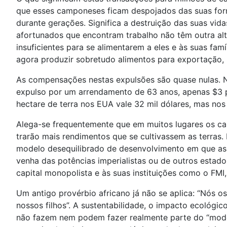
que esses camponeses ficam despojados das suas forma
durante gerações. Significa a destruição das suas vid
afortunados que encontram trabalho não têm outra alte
insuficientes para se alimentarem a eles e às suas fam
agora produzir sobretudo alimentos para exportação, 
As compensações nestas expulsões são quase nulas. N
expulso por um arrendamento de 63 anos, apenas $3 
hectare de terra nos EUA vale 32 mil dólares, mas no
Alega-se frequentemente que em muitos lugares os ca
trarão mais rendimentos que se cultivassem as terras
modelo desequilibrado de desenvolvimento em que as 
venha das potências imperialistas ou de outros esta
capital monopolista e às suas instituições como o FM
Um antigo provérbio africano já não se aplica: “Nós
nossos filhos”. A sustentabilidade, o impacto ecológ
não fazem nem podem fazer realmente parte do “model