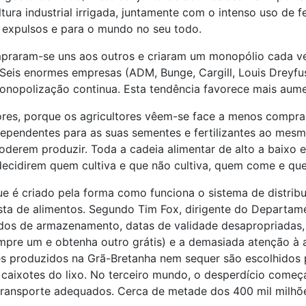
tura industrial irrigada, juntamente com o intenso uso de fe
 expulsos e para o mundo no seu todo.
ompraram-se uns aos outros e criaram um monopólio cada
Seis enormes empresas (ADM, Bunge, Cargill, Louis Dreyfu
nopolização continua. Esta tendência favorece mais aumen
es, porque os agricultores vêem-se face a menos comprad
 dependentes para as suas sementes e fertilizantes ao me
derem produzir. Toda a cadeia alimentar de alto a baixo e
ecidirem quem cultiva e que não cultiva, quem come e q
 é criado pela forma como funciona o sistema de distribu
ista de alimentos. Segundo Tim Fox, dirigente do Departam
os de armazenamento, datas de validade desapropriadas, 
pre um e obtenha outro grátis) e a demasiada atenção à a
mes produzidos na Grã-Bretanha nem sequer são escolhidos
ixotes do lixo. No terceiro mundo, o desperdício começa n
 transporte adequados. Cerca de metade dos 400 mil milhõ