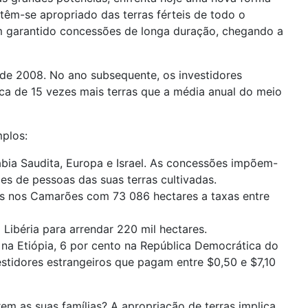
têm-se apropriado das terras férteis de todo o
êm garantido concessões de longa duração, chegando a
sde 2008. No ano subsequente, os investidores
ca de 15 vezes mais terras que a média anual do meio
mplos:
ábia Saudita, Europa e Israel. As concessões impõem-
es de pessoas das suas terras cultivadas.
as nos Camarões com 73 086 hectares a taxas entre
ibéria para arrendar 220 mil hectares.
o na Etiópia, 6 por cento na República Democrática do
stidores estrangeiros que pagam entre $0,50 e $7,10
em as suas famílias? A apropriação de terras implica