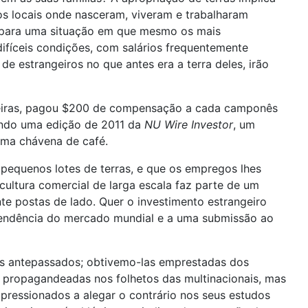
os locais onde nasceram, viveram e trabalharam
os para uma situação em que mesmo os mais
difíceis condições, com salários frequentemente
de estrangeiros no que antes era a terra deles, irão
almeiras, pagou $200 de compensação a cada camponês
undo uma edição de 2011 da
NU Wire Investor
, um
uma chávena de café.
equenos lotes de terras, e que os empregos lhes
ultura comercial de larga escala faz parte de um
e postas de lado. Quer o investimento estrangeiro
ependência do mercado mundial e a uma submissão ao
sos antepassados; obtivemo-las emprestadas dos
r propagandeadas nos folhetos das multinacionais, mas
pressionados a alegar o contrário nos seus estudos