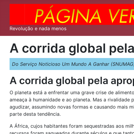
Revolução e nada menos
A corrida global pel
Do Serviço Noticioso Um Mundo A Ganhar (SNUMAG) 
A corrida global pela apro
O planeta está a enfrentar uma grave crise de alimento
ameaça à humanidade e ao planeta. Mas a rivalidade pe
agudizar, assumindo novas formas e causando mais mis
parte desta tendência.
A África, cujos habitantes foram sequestradas aos mil
recursos foram saqueados durante séculos e que tanto