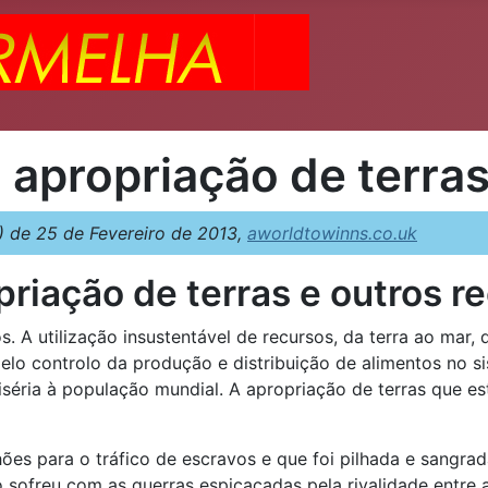
a apropriação de terra
de 25 de Fevereiro de 2013,
aworldtowinns.co.uk
priação de terras e outros r
s. A utilização insustentável de recursos, da terra ao mar,
lo controlo da produção e distribuição de alimentos no sis
éria à população mundial. A apropriação de terras que es
hões para o tráfico de escravos e que foi pilhada e sangrad
 sofreu com as guerras espicaçadas pela rivalidade entre 