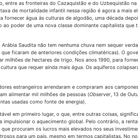
o, entre as fronteiras do Cazaquistão e do Uzbequistão na
axa de mortalidade infantil nessa região é agora a mais e
 fornecer água às culturas de algodão, uma década depois
ão ao poder de uma nova classe dominante capitalista que t
A Arábia Saudita não tem nenhuma chuva nem sequer verdad
 que ficaram de anteriores condições climatéricas). O gove
 milhões de hectares de trigo. Nos anos 1990, para fornecer
a cultura que requer ainda mais água. Os aquíferos colapsa
dores estrangeiros arrendaram e compraram aos campones
am alimentar mil milhões de pessoas (
Observer
, 13 de Out
antas usadas como fonte de energia).
vel em primeiro lugar, o que, entre outras coisas, signifi
a impulsionar o aquecimento global. Pelo contrário, a rent
s que procuram os lucros mais elevados nos seus investime
strosos para um país, mesmo em termos capitalistas. No 