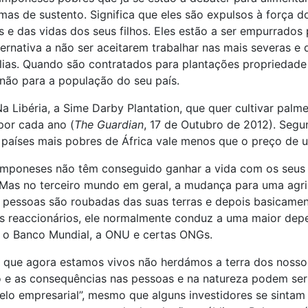
s de sustento. Significa que eles são expulsos à força d
as e das vidas dos seus filhos. Eles estão a ser empurrad
rnativa a não ser aceitarem trabalhar nas mais severas e 
ílias. Quando são contratados para plantações propriedade 
não para a população do seu país.
a Libéria, a Sime Darby Plantation, que quer cultivar p
por cada ano (
The Guardian
, 17 de Outubro de 2012). Seg
s países mais pobres de África vale menos que o preço de 
mponeses não têm conseguido ganhar a vida com os seus p
. Mas no terceiro mundo em geral, a mudança para uma agric
pessoas são roubadas das suas terras e depois basicament
dos reaccionários, ele normalmente conduz a uma maior d
I, o Banco Mundial, a ONU e certas ONGs.
 os que agora estamos vivos não herdámos a terra dos nos
ico e as consequências nas pessoas e na natureza podem se
o empresarial”, mesmo que alguns investidores se sintam 