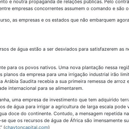
o e noutra propaganda de relações públicas. Pelo contrári
 entre empresas concorrentes assumem o comando e são o 
curso, as empresas e os estados que não embarquem agora 
.
rsos de água estão a ser desviados para satisfazerem as n
ante para os povos nativos. Uma nova plantação nessa reg
 planos da empresa para uma irrigação industrial irão limi
Arábia Saudita recebia a sua primeira remessa de arroz e
de internacional para se alimentarem.
nha, uma empresa de investimento que tem adquirido terras 
os de água para irrigar a agricultura de larga escala pode
gua doce do continente. Contudo, a mensagem repetida nas
-se que os recursos de água de África são imensamente sub
” (
chaytoncapital.com
)