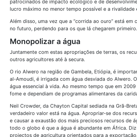
patrocinados de impacto ecológico e de desenvolviment
lucro máximo no menor tempo possível e a rivalidade
Além disso, uma vez que a “corrida ao ouro” está em 
no futuro, perdendo para os que lá chegarem primeiro
Monopolizar a água
Juntamente com estas apropriações de terras, os recu
outros agricultores até à secura.
O rio Alwero na região de Gambela, Etiópia, é import
al-Amoudi, é irrigada com água desviada do Alwero. Os
água essencial à vida. Ao mesmo tempo que em 2009 a 
fome e dependiam de programas alimentares da carida
Neil Crowder, da Chayton Capital sediada na Grã-Breta
verdadeiro valor está na água. Apropriar-se dos recurs
e causar a exaustão dos mais preciosos recursos de á
todo o globo é que a água é abundante em África. Diz
projectos de agricultura orientados para a exportação.