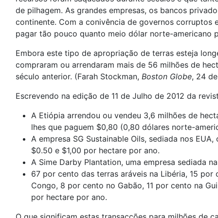
de pilhagem. As grandes empresas, os bancos privados
continente. Com a conivência de governos corruptos e
pagar tão pouco quanto meio dólar norte-americano p
Embora este tipo de apropriação de terras esteja lon
compraram ou arrendaram mais de 56 milhões de hectar
século anterior. (Farah Stockman,
Boston Globe
, 24 de
Escrevendo na edição de 11 de Julho de 2012 da revis
A Etiópia arrendou ou vendeu 3,6 milhões de hecta
lhes que paguem $0,80 (0,80 dólares norte-americ
A empresa SG Sustainable Oils, sediada nos EUA, 
$0.50 e $1,00 por hectare por ano.
A Sime Darby Plantation, uma empresa sediada na 
67 por cento das terras aráveis na Libéria, 15 po
Congo, 8 por cento no Gabão, 11 por cento na Gu
por hectare por ano.
O que significam estas transacções para milhões de c