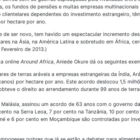
, os fundos de pensões e muitas empresas multinacionais 
 clientelares dependentes do investimento estrangeiro, t
or hectare por ano.
ge de ser novo, tem havido um espectacular incremento de
es na Ásia, na América Latina e sobretudo em África, cer
 Fevereiro de 2013.)
ta online
Around Africa
, Aniede Okure dá os seguintes exe
res de terras aráveis a empresas estrangeiras da Índia, Ar
anos) por hectare por ano. Este acordo deslocou 1,5 milhõ
obteve o direito ao arrendamento durante 99 anos de terr
Malásia, assinou um acordo de 63 anos com o governo da L
r cento na Serra Leoa, 7 por cento na Tanzânia, 10 por cent
iné e 6 por cento em Moçambique são controladas por inve
amponeses pobres que já se estão a debater para alimentar