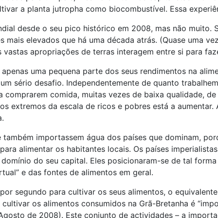
ltivar a planta jutropha como biocombustível. Essa experiê
dial desde o seu pico histórico em 2008, mas não muito.
es mais elevados que há uma década atrás. (Quase uma vez 
 vastas apropriações de terras interagem entre si para faz
m apenas uma pequena parte dos seus rendimentos na alim
 um sério desafio. Independentemente de quanto trabalhem
ra comprarem comida, muitas vezes de baixa qualidade, d
 os extremos da escala de ricos e pobres está a aumentar.
.
 também importassem água dos países que dominam, porque
para alimentar os habitantes locais. Os países imperialist
domínio do seu capital. Eles posicionaram-se de tal forma
tual” e das fontes de alimentos em geral.
por segundo para cultivar os seus alimentos, o equivalente
cultivar os alimentos consumidos na Grã-Bretanha é “impo
 Agosto de 2008). Este conjunto de actividades – a import