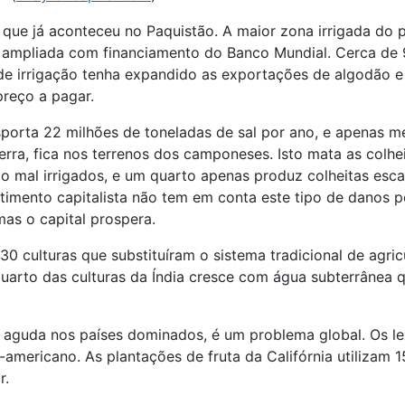
 que já aconteceu no Paquistão. A maior zona irrigada do p
nte ampliada com financiamento do Banco Mundial. Cerca de
 de irrigação tenha expandido as exportações de algodão 
preço a pagar.
porta 22 milhões de toneladas de sal por ano, e apenas m
terra, fica nos terrenos dos camponeses. Isto mata as col
 são mal irrigados, e um quarto apenas produz colheitas esca
estimento capitalista não tem em conta este tipo de danos
as o capital prospera.
0 culturas que substituíram o sistema tradicional de agric
uarto das culturas da Índia cresce com água subterrânea q
s aguda nos países dominados, é um problema global. Os l
-americano. As plantações de fruta da Califórnia utilizam
r.