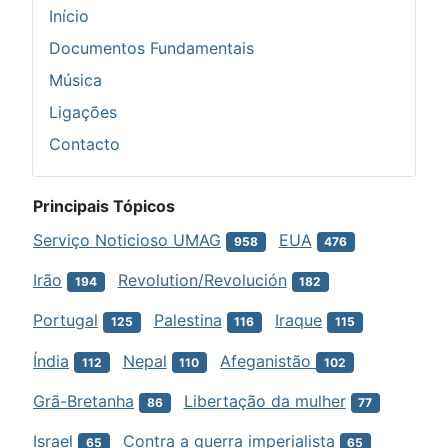
Início
Documentos Fundamentais
Música
Ligações
Contacto
Principais Tópicos
Serviço Noticioso UMAG
EUA
958
476
Irão
Revolution/Revolución
194
182
Portugal
Palestina
Iraque
125
116
115
Índia
Nepal
Afeganistão
112
110
102
Grã-Bretanha
Libertação da mulher
86
77
Israel
Contra a guerra imperialista
65
65