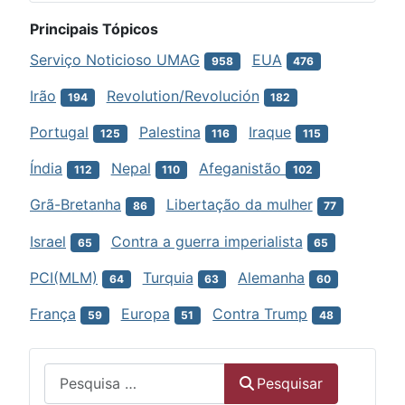
Principais Tópicos
Serviço Noticioso UMAG
EUA
958
476
Irão
Revolution/Revolución
194
182
Portugal
Palestina
Iraque
125
116
115
Índia
Nepal
Afeganistão
112
110
102
Grã-Bretanha
Libertação da mulher
86
77
Israel
Contra a guerra imperialista
65
65
PCI(MLM)
Turquia
Alemanha
64
63
60
França
Europa
Contra Trump
59
51
48
Menu
Pesquisar