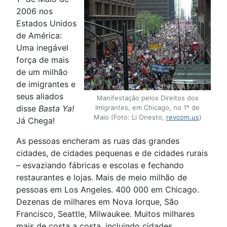
2006 nos
Estados Unidos
de América:
Uma inegável
força de mais
de um milhão
de imigrantes e
seus aliados
Manifestação pelos Direitos dos
disse
Basta Ya!
Imigrantes, em Chicago, no 1º de
Maio (Foto: Li Onesto,
revcom.us
)
Já Chega!
As pessoas encheram as ruas das grandes
cidades, de cidades pequenas e de cidades rurais
– esvaziando fábricas e escolas e fechando
restaurantes e lojas. Mais de meio milhão de
pessoas em Los Angeles. 400 000 em Chicago.
Dezenas de milhares em Nova Iorque, São
Francisco, Seattle, Milwaukee. Muitos milhares
mais de costa a costa, incluindo cidades