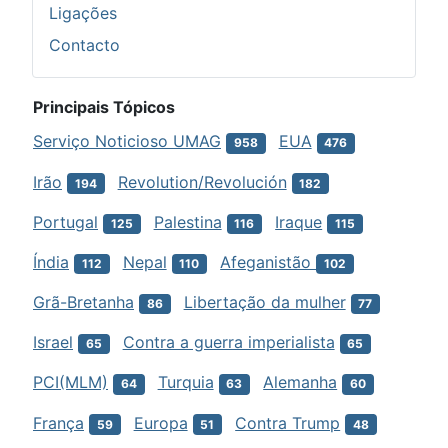
Ligações
Contacto
Principais Tópicos
Serviço Noticioso UMAG
EUA
958
476
Irão
Revolution/Revolución
194
182
Portugal
Palestina
Iraque
125
116
115
Índia
Nepal
Afeganistão
112
110
102
Grã-Bretanha
Libertação da mulher
86
77
Israel
Contra a guerra imperialista
65
65
PCI(MLM)
Turquia
Alemanha
64
63
60
França
Europa
Contra Trump
59
51
48