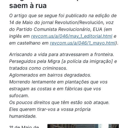
saem à rua
O artigo que se segue foi publicado na edição de
14 de Maio do jornal
Revolution/Revolución
, voz
do Partido Comunista Revolucionário, EUA (em
inglês em
revcom.us/a/046/may_1_editorial.html
e
em castelhano em
revcom.us/a/046/1_mayo.html
).
Arriscando a vida para atravessarem a fronteira.
Perseguidos pela Migra [a polícia da imigração] e
tratados como criminosos.
Aglomerados em bairros degradados.
Morrendo lentamente em plantações que vos
estragam as costas e em fábricas que vos
sufocam.
Os poucos direitos que têm estão sob ataque.
Eles querem tirar-vos a vossa própria
humanidade.
1º de Maio de