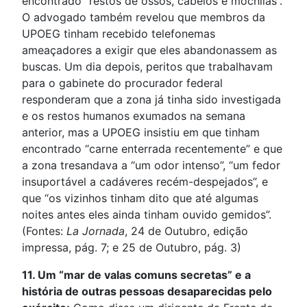
encontrado “restos de ossos, cabelos e mochilas”.
O advogado também revelou que membros da
UPOEG tinham recebido telefonemas
ameaçadores a exigir que eles abandonassem as
buscas. Um dia depois, peritos que trabalhavam
para o gabinete do procurador federal
responderam que a zona já tinha sido investigada
e os restos humanos exumados na semana
anterior, mas a UPOEG insistiu em que tinham
encontrado “carne enterrada recentemente” e que
a zona tresandava a “um odor intenso”, “um fedor
insuportável a cadáveres recém-despejados”, e
que “os vizinhos tinham dito que até algumas
noites antes eles ainda tinham ouvido gemidos”.
(Fontes:
La Jornada
, 24 de Outubro, edição
impressa, pág. 7; e 25 de Outubro, pág. 3)
11. Um “mar de valas comuns secretas” e a
história de outras pessoas desaparecidas pelo