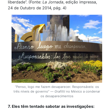
liberdade”. (Fonte:
La Jornada
, edição impressa,
24 de Outubro de 2014, pág. 4)
“Penso, logo me fazem desaparecer. Responsáveis: os
três níveis de governo” —
Grafitti
no México a condenar
os desaparecimentos
7. Eles têm tentado sabotar as investigações: