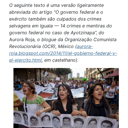
O seguinte texto é uma versão ligeiramente
abreviada do artigo “O governo federal e o
exército também são culpados dos crimes
selvagens em Iguala — 14 crimes e mentiras do
governo federal no caso de Ayotzinapa”, do
Aurora Roja
, o blogue da Organização Comunista
Revolucionária (OCR), México (
aurora-
roja.blogspot.com/2014/11/el-gobierno-federal-y-
el-ejercito.html
, em castelhano).