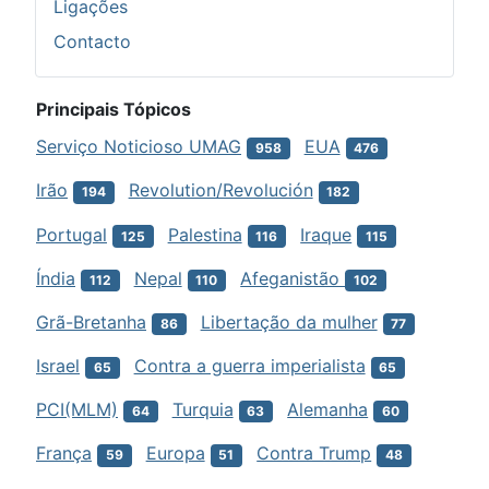
Ligações
Contacto
Principais Tópicos
Serviço Noticioso UMAG
EUA
958
476
Irão
Revolution/Revolución
194
182
Portugal
Palestina
Iraque
125
116
115
Índia
Nepal
Afeganistão
112
110
102
Grã-Bretanha
Libertação da mulher
86
77
Israel
Contra a guerra imperialista
65
65
PCI(MLM)
Turquia
Alemanha
64
63
60
França
Europa
Contra Trump
59
51
48