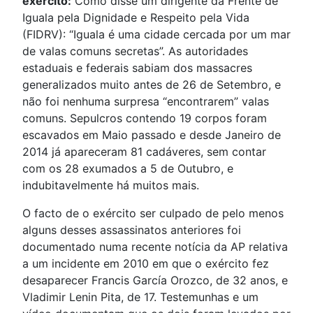
exército:
Como disse um dirigente da Frente de
Iguala pela Dignidade e Respeito pela Vida
(FIDRV): “Iguala é uma cidade cercada por um mar
de valas comuns secretas”. As autoridades
estaduais e federais sabiam dos massacres
generalizados muito antes de 26 de Setembro, e
não foi nenhuma surpresa “encontrarem” valas
comuns. Sepulcros contendo 19 corpos foram
escavados em Maio passado e desde Janeiro de
2014 já apareceram 81 cadáveres, sem contar
com os 28 exumados a 5 de Outubro, e
indubitavelmente há muitos mais.
O facto de o exército ser culpado de pelo menos
alguns desses assassinatos anteriores foi
documentado numa recente notícia da AP relativa
a um incidente em 2010 em que o exército fez
desaparecer Francis García Orozco, de 32 anos, e
Vladimir Lenin Pita, de 17. Testemunhas e um