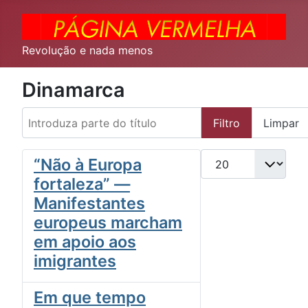
Revolução e nada menos
Dinamarca
Introduza parte do título
Filtro
Limpar
Qtd. a exibir
“Não à Europa
fortaleza” —
Manifestantes
europeus marcham
em apoio aos
imigrantes
Em que tempo