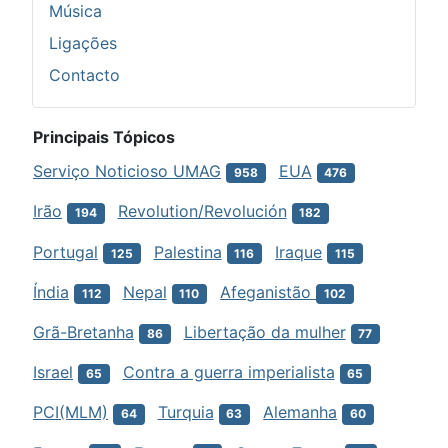
Música
Ligações
Contacto
Principais Tópicos
Serviço Noticioso UMAG
EUA
958
476
Irão
Revolution/Revolución
194
182
Portugal
Palestina
Iraque
125
116
115
Índia
Nepal
Afeganistão
112
110
102
Grã-Bretanha
Libertação da mulher
86
77
Israel
Contra a guerra imperialista
65
65
PCI(MLM)
Turquia
Alemanha
64
63
60