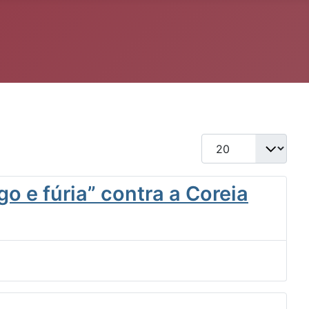
Qtd. a exibir
o e fúria” contra a Coreia