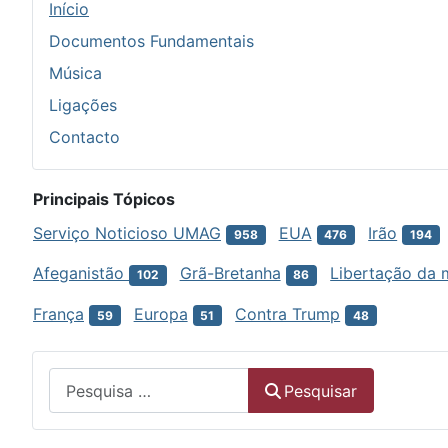
Início
Documentos Fundamentais
Música
Ligações
Contacto
Principais Tópicos
Serviço Noticioso UMAG
EUA
Irão
958
476
194
Afeganistão
Grã-Bretanha
Libertação da 
102
86
França
Europa
Contra Trump
59
51
48
Menu
Pesquisar