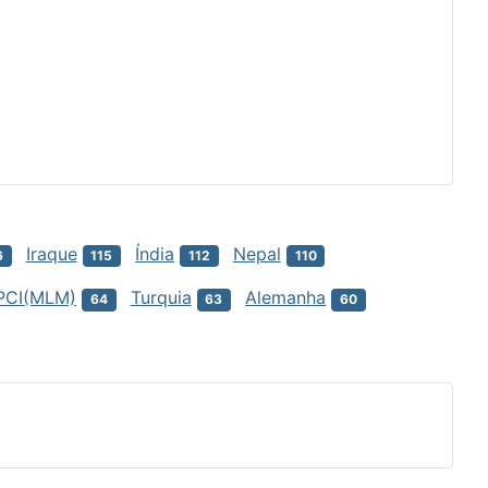
Iraque
Índia
Nepal
6
115
112
110
PCI(MLM)
Turquia
Alemanha
64
63
60