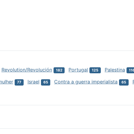
Revolution/Revolución
Portugal
Palestina
182
125
11
mulher
Israel
Contra a guerra imperialista
77
65
65